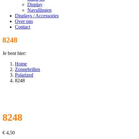
Display
Navullingen
Displays / Accessories
Over ons
Contact
8248
Je bent hier:
Home
Zonnebrillen
Polarized
8248
8248
€
4,50