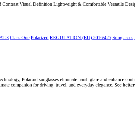
Contrast Visual Definition Lightweight & Comfortable Versatile Desi
AT.3
Class One
Polarized
REGULATION (EU) 2016/425
Sunglasses
technology, Polaroid sunglasses eliminate harsh glare and enhance contra
imate companion for driving, travel, and everyday elegance.
See better,