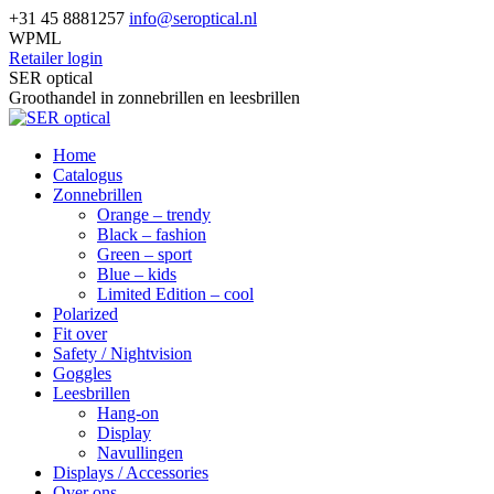
Skip
+31 45 8881257
info@seroptical.nl
to
WPML
content
Retailer login
Facebook
SER optical
page
Groothandel in zonnebrillen en leesbrillen
opens
in
Home
new
Catalogus
window
Zonnebrillen
Orange – trendy
Black – fashion
Green – sport
Blue – kids
Limited Edition – cool
Polarized
Fit over
Safety / Nightvision
Goggles
Leesbrillen
Hang-on
Display
Navullingen
Displays / Accessories
Over ons