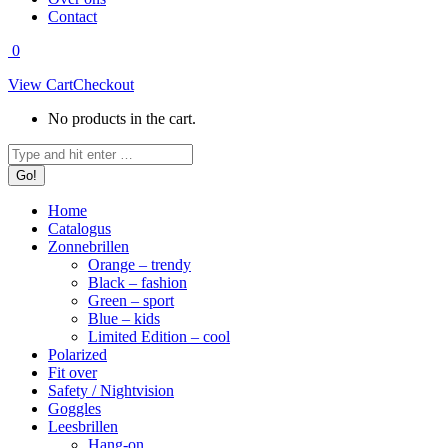
Contact
0
View Cart
Checkout
No products in the cart.
Search:
Home
Catalogus
Zonnebrillen
Orange – trendy
Black – fashion
Green – sport
Blue – kids
Limited Edition – cool
Polarized
Fit over
Safety / Nightvision
Goggles
Leesbrillen
Hang-on