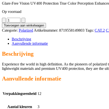
Glare-Free Vision UV400 Protection True Color Perception Enhanced 
Op voorraad
8248
aantal
Toevoegen aan winkelwagen
Categorie:
Polarized
Artikelnummer:
8719558149803
Tags:
CAT.2
C
Beschrijving
Aanvullende informatie
Beschrijving
Experience the world in high definition. As the pioneers of polarized 
lightweight materials and premium UV400 protection, they are the ult
Aanvullende informatie
Verpakkingseenheid
12
Aantal kleuren
3