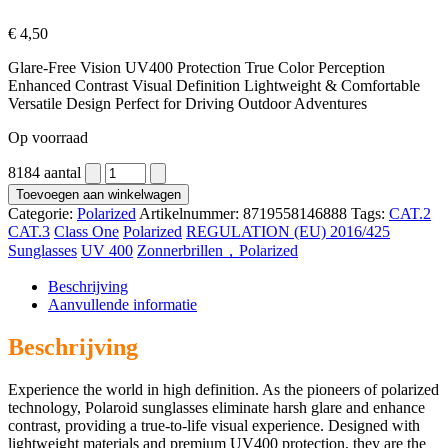
€
4,50
Glare-Free Vision UV400 Protection True Color Perception
Enhanced Contrast Visual Definition Lightweight & Comfortable
Versatile Design Perfect for Driving Outdoor Adventures
Op voorraad
8184 aantal
Toevoegen aan winkelwagen
Categorie:
Polarized
Artikelnummer:
8719558146888
Tags:
CAT.2
CAT.3
Class One
Polarized
REGULATION (EU) 2016/425
Sunglasses
UV 400
Zonnerbrillen，Polarized
Beschrijving
Aanvullende informatie
Beschrijving
Experience the world in high definition. As the pioneers of polarized
technology, Polaroid sunglasses eliminate harsh glare and enhance
contrast, providing a true-to-life visual experience. Designed with
lightweight materials and premium UV400 protection, they are the