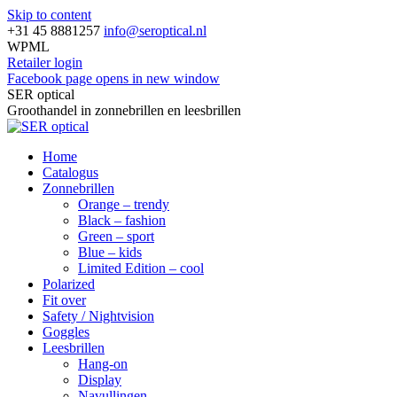
Skip to content
+31 45 8881257
info@seroptical.nl
WPML
Retailer login
Facebook page opens in new window
SER optical
Groothandel in zonnebrillen en leesbrillen
Home
Catalogus
Zonnebrillen
Orange – trendy
Black – fashion
Green – sport
Blue – kids
Limited Edition – cool
Polarized
Fit over
Safety / Nightvision
Goggles
Leesbrillen
Hang-on
Display
Navullingen