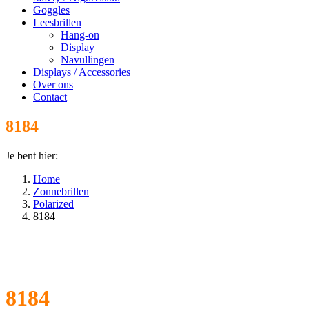
Goggles
Leesbrillen
Hang-on
Display
Navullingen
Displays / Accessories
Over ons
Contact
8184
Je bent hier:
Home
Zonnebrillen
Polarized
8184
8184