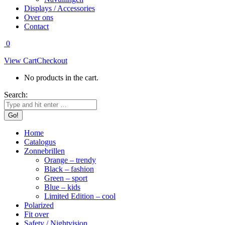
Displays / Accessories
Over ons
Contact
0
View Cart
Checkout
No products in the cart.
Search:
Home
Catalogus
Zonnebrillen
Orange – trendy
Black – fashion
Green – sport
Blue – kids
Limited Edition – cool
Polarized
Fit over
Safety / Nightvision