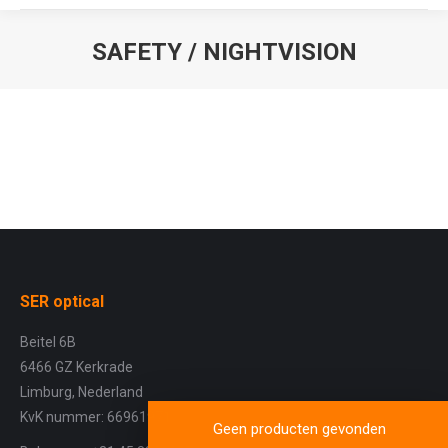
SAFETY / NIGHTVISION
Je bent hier:
SER optical
Beitel 6B
6466 GZ Kerkrade
Limburg, Nederland
KvK nummer: 66961971
Geen producten gevonden