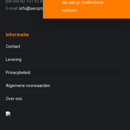
Bel ons nu: +31 45 8881257
die aan je zoekcriteria
E-mail:
info@seroptical.nl
voldoen.
Informatie
Contact
Levering
Privacybeleid
Algemene voorwaarden
Over ons