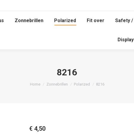
us
Zonnebrillen
Polarized
Fit over
Safety /
us
Zonnebrillen
Polarized
Fit over
Safety /
Displa
Displa
8216
Je bent hier:
Home
Zonnebrillen
Polarized
8216
€
4,50