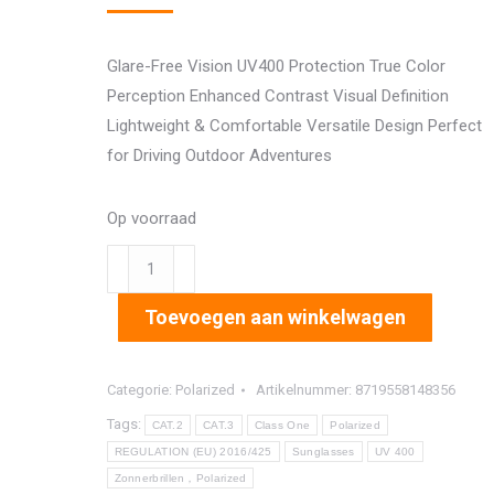
Glare-Free Vision UV400 Protection True Color
Perception Enhanced Contrast Visual Definition
Lightweight & Comfortable Versatile Design Perfect
for Driving Outdoor Adventures
Op voorraad
8216
aantal
Toevoegen aan winkelwagen
Categorie:
Polarized
Artikelnummer:
8719558148356
Tags:
CAT.2
CAT.3
Class One
Polarized
REGULATION (EU) 2016/425
Sunglasses
UV 400
Zonnerbrillen，Polarized