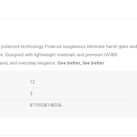
of polarized technology, Polaroid sunglasses eliminate harsh glare and
ence. Designed with lightweight materials and premium UV400
ravel, and everyday elegance.
See better, live better
12
3
8719558148356