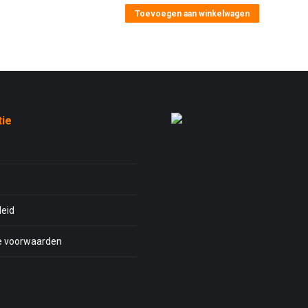
Toevoegen aan winkelwagen
tie
leid
 voorwaarden