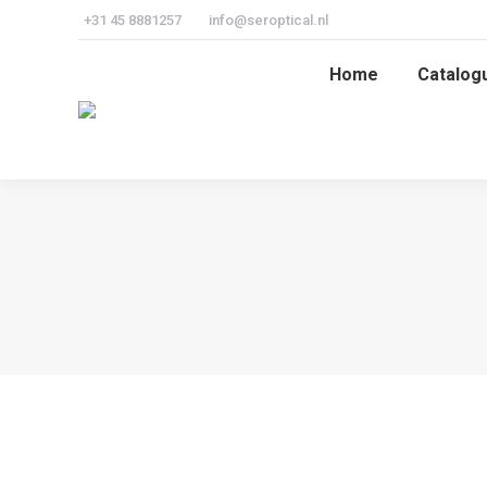
+31 45 8881257
info@seroptical.nl
Home
Catalog
Home
Catalog