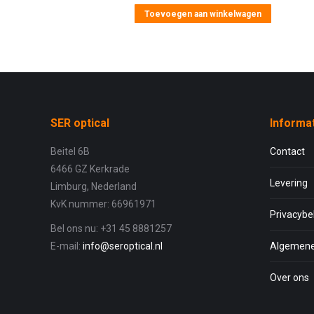
Toevoegen aan winkelwagen
SER optical
Informa
Beitel 6B
Contact
6466 GZ Kerkrade
Levering
Limburg, Nederland
KvK nummer: 66961971
Privacybe
Bel ons nu: +31 45 8881257
E-mail:
info@seroptical.nl
Algemene
Over ons