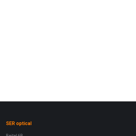
5220 (12 stuks)
SER optical
Beitel 6B