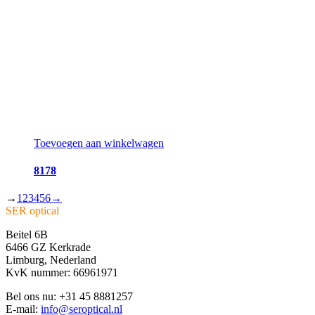
Toevoegen aan winkelwagen
8178
→
1
2
3
4
5
6
→
SER optical
Beitel 6B
6466 GZ Kerkrade
Limburg, Nederland
KvK nummer: 66961971
Bel ons nu: +31 45 8881257
E-mail:
info@seroptical.nl