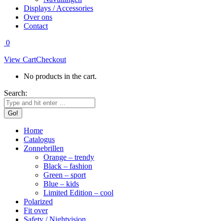
Displays / Accessories
Over ons
Contact
0
View Cart
Checkout
No products in the cart.
Search:
Home
Catalogus
Zonnebrillen
Orange – trendy
Black – fashion
Green – sport
Blue – kids
Limited Edition – cool
Polarized
Fit over
Safety / Nightvision