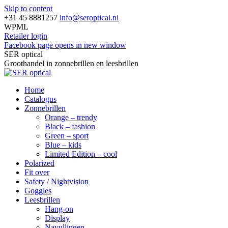
Skip to content
+31 45 8881257
info@seroptical.nl
WPML
Retailer login
Facebook page opens in new window
SER optical
Groothandel in zonnebrillen en leesbrillen
Home
Catalogus
Zonnebrillen
Orange – trendy
Black – fashion
Green – sport
Blue – kids
Limited Edition – cool
Polarized
Fit over
Safety / Nightvision
Goggles
Leesbrillen
Hang-on
Display
Navullingen