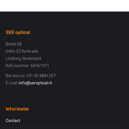
SER optical
Beitel 6B
6466 GZ Kerkrade
Limburg, Nederland
KvK nummer: 66961971
Bel ons nu: +31 45 8881257
E-mail:
info@seroptical.nl
Informatie
Contact