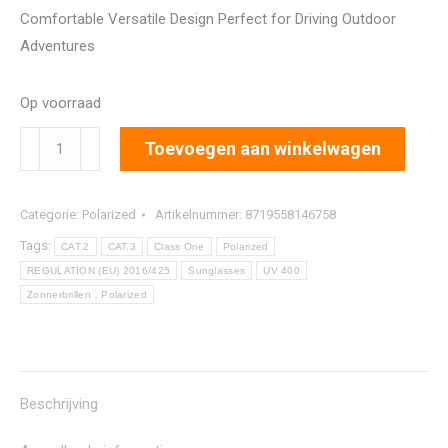
Comfortable Versatile Design Perfect for Driving Outdoor
Adventures
Op voorraad
8171
Toevoegen aan winkelwagen
aantal
Categorie:
Polarized
Artikelnummer:
8719558146758
Tags:
CAT.2
CAT.3
Class One
Polarized
REGULATION (EU) 2016/425
Sunglasses
UV 400
Zonnerbrillen，Polarized
Beschrijving