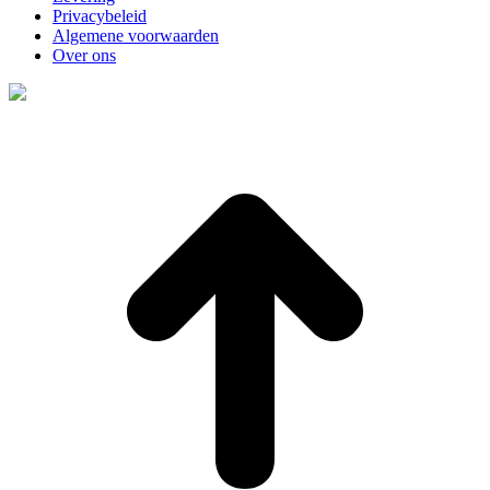
Privacybeleid
Algemene voorwaarden
Over ons
t
T