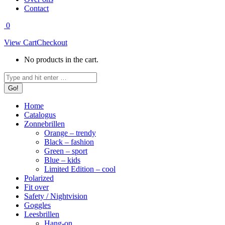
Contact
0
View Cart
Checkout
No products in the cart.
Search:
Home
Catalogus
Zonnebrillen
Orange – trendy
Black – fashion
Green – sport
Blue – kids
Limited Edition – cool
Polarized
Fit over
Safety / Nightvision
Goggles
Leesbrillen
Hang-on