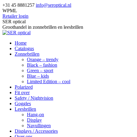
Skip
+31 45 8881257
info@seroptical.nl
to
WPML
content
Retailer login
Facebook
SER optical
page
Groothandel in zonnebrillen en leesbrillen
opens
in
Home
new
Catalogus
window
Zonnebrillen
Orange – trendy
Black – fashion
Green – sport
Blue – kids
Limited Edition – cool
Polarized
Fit over
Safety / Nightvision
Goggles
Leesbrillen
Hang-on
Display
Navullingen
Displays / Accessories
Over ons