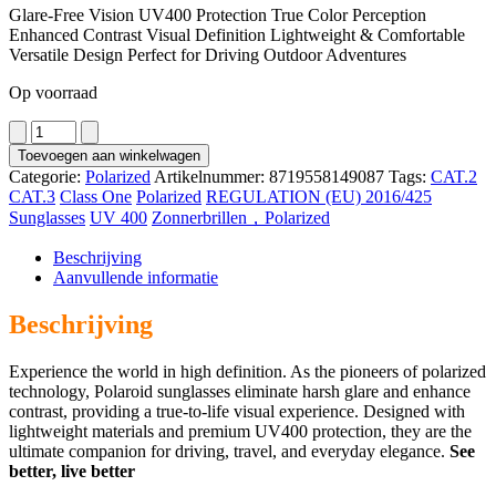
Glare-Free Vision UV400 Protection True Color Perception
Enhanced Contrast Visual Definition Lightweight & Comfortable
Versatile Design Perfect for Driving Outdoor Adventures
Op voorraad
8225
aantal
Toevoegen aan winkelwagen
Categorie:
Polarized
Artikelnummer:
8719558149087
Tags:
CAT.2
CAT.3
Class One
Polarized
REGULATION (EU) 2016/425
Sunglasses
UV 400
Zonnerbrillen，Polarized
Beschrijving
Aanvullende informatie
Beschrijving
Experience the world in high definition. As the pioneers of polarized
technology, Polaroid sunglasses eliminate harsh glare and enhance
contrast, providing a true-to-life visual experience. Designed with
lightweight materials and premium UV400 protection, they are the
ultimate companion for driving, travel, and everyday elegance.
See
better, live better