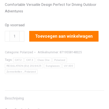
Comfortable Versatile Design Perfect for Driving Outdoor
Adventures
Op voorraad
8213
Toevoegen aan winkelwagen
aantal
Categorie:
Polarized
Artikelnummer:
8719558148325
Tags:
CAT.2
CAT.3
Class One
Polarized
REGULATION (EU) 2016/425
Sunglasses
UV 400
Zonnerbrillen，Polarized
Beschrijving