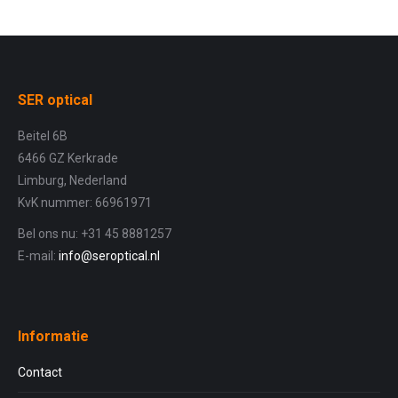
SER optical
Beitel 6B
6466 GZ Kerkrade
Limburg, Nederland
KvK nummer: 66961971
Bel ons nu: +31 45 8881257
E-mail:
info@seroptical.nl
Informatie
Contact