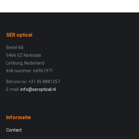
SER optical
Beitel 6B
6466 GZ Kerkrade
Limburg, Nederland
KvK nummer: 66961971
Bel ons nu: +31 45 8881257
E-mail:
info@seroptical.nl
Informatie
Contact