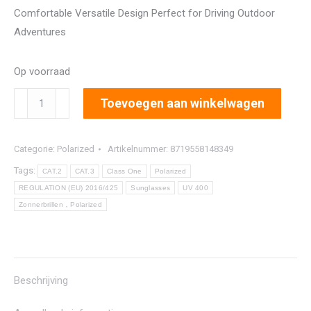
Comfortable Versatile Design Perfect for Driving Outdoor
Adventures
Op voorraad
8215
Toevoegen aan winkelwagen
aantal
Categorie:
Polarized
Artikelnummer:
8719558148349
Tags:
CAT.2
CAT.3
Class One
Polarized
REGULATION (EU) 2016/425
Sunglasses
UV 400
Zonnerbrillen，Polarized
Beschrijving