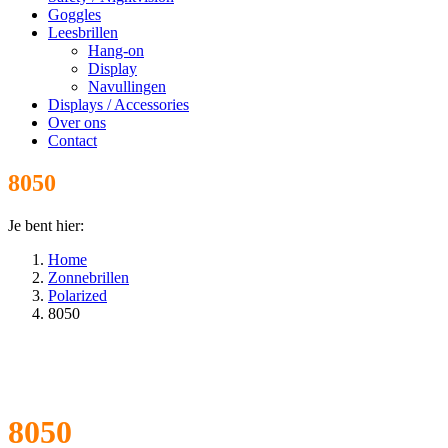
Goggles
Leesbrillen
Hang-on
Display
Navullingen
Displays / Accessories
Over ons
Contact
8050
Je bent hier:
Home
Zonnebrillen
Polarized
8050
8050