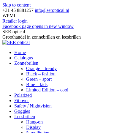
Skip to content
+31 45 8881257
info@seroptical.nl
WPML
Retailer login
Facebook page opens in new window
SER optical
Groothandel in zonnebrillen en leesbrillen
Home
Catalogus
Zonnebrillen
Orange – trendy
Black – fashion
Green – sport
Blue – kids
Limited Edition – cool
Polarized
Fit over
Safety / Nightvision
Goggles
Leesbrillen
Hang-on
Display
Navullingen