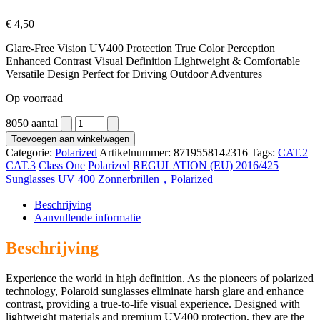
€
4,50
Glare-Free Vision UV400 Protection True Color Perception
Enhanced Contrast Visual Definition Lightweight & Comfortable
Versatile Design Perfect for Driving Outdoor Adventures
Op voorraad
8050 aantal
Toevoegen aan winkelwagen
Categorie:
Polarized
Artikelnummer:
8719558142316
Tags:
CAT.2
CAT.3
Class One
Polarized
REGULATION (EU) 2016/425
Sunglasses
UV 400
Zonnerbrillen，Polarized
Beschrijving
Aanvullende informatie
Beschrijving
Experience the world in high definition. As the pioneers of polarized
technology, Polaroid sunglasses eliminate harsh glare and enhance
contrast, providing a true-to-life visual experience. Designed with
lightweight materials and premium UV400 protection, they are the