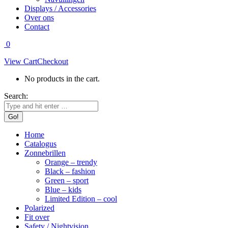
Displays / Accessories
Over ons
Contact
0
View Cart
Checkout
No products in the cart.
Search:
Home
Catalogus
Zonnebrillen
Orange – trendy
Black – fashion
Green – sport
Blue – kids
Limited Edition – cool
Polarized
Fit over
Safety / Nightvision