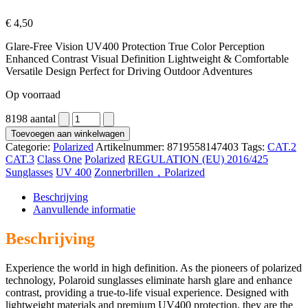
€
4,50
Glare-Free Vision UV400 Protection True Color Perception
Enhanced Contrast Visual Definition Lightweight & Comfortable
Versatile Design Perfect for Driving Outdoor Adventures
Op voorraad
8198 aantal
Toevoegen aan winkelwagen
Categorie:
Polarized
Artikelnummer:
8719558147403
Tags:
CAT.2
CAT.3
Class One
Polarized
REGULATION (EU) 2016/425
Sunglasses
UV 400
Zonnerbrillen，Polarized
Beschrijving
Aanvullende informatie
Beschrijving
Experience the world in high definition. As the pioneers of polarized
technology, Polaroid sunglasses eliminate harsh glare and enhance
contrast, providing a true-to-life visual experience. Designed with
lightweight materials and premium UV400 protection, they are the