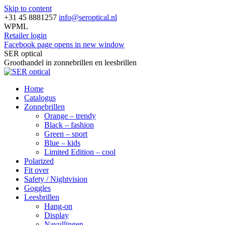
Skip to content
+31 45 8881257
info@seroptical.nl
WPML
Retailer login
Facebook page opens in new window
SER optical
Groothandel in zonnebrillen en leesbrillen
Home
Catalogus
Zonnebrillen
Orange – trendy
Black – fashion
Green – sport
Blue – kids
Limited Edition – cool
Polarized
Fit over
Safety / Nightvision
Goggles
Leesbrillen
Hang-on
Display
Navullingen