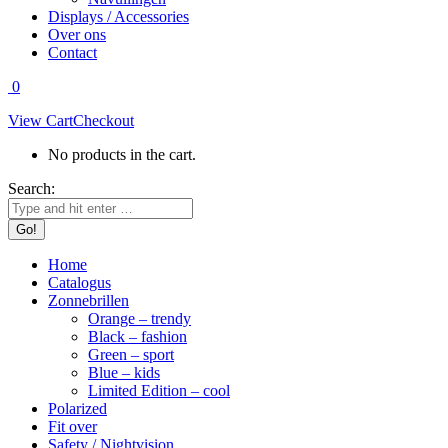
Displays / Accessories
Over ons
Contact
0
View Cart
Checkout
No products in the cart.
Search:
Home
Catalogus
Zonnebrillen
Orange – trendy
Black – fashion
Green – sport
Blue – kids
Limited Edition – cool
Polarized
Fit over
Safety / Nightvision