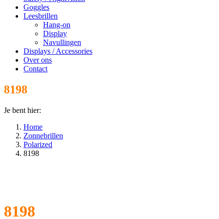
Goggles
Leesbrillen
Hang-on
Display
Navullingen
Displays / Accessories
Over ons
Contact
8198
Je bent hier:
Home
Zonnebrillen
Polarized
8198
8198