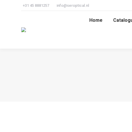
+31 45 8881257
info@seroptical.nl
Home
Catalog
Home
Catalog