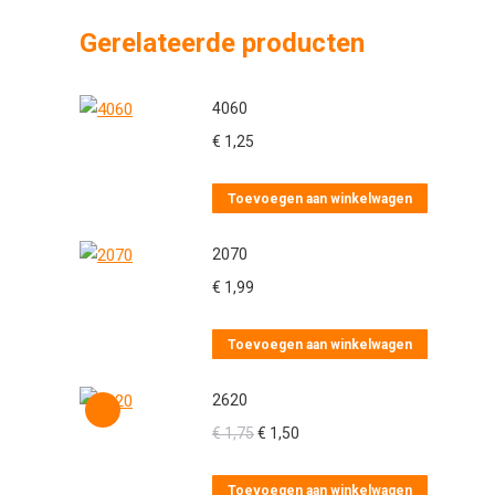
Gerelateerde producten
4060
€
1,25
Toevoegen aan winkelwagen
2070
€
1,99
Toevoegen aan winkelwagen
2620
Oorspronkelijke
Huidige
€
1,75
€
1,50
prijs
prijs
was:
is:
Toevoegen aan winkelwagen