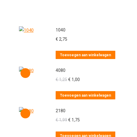
1040
€
2,75
Toevoegen aan winkelwagen
4080
Oorspronkelijke
Huidige
€
1,25
€
1,00
prijs
prijs
was:
is:
Toevoegen aan winkelwagen
€ 1,25.
€ 1,00.
2180
Oorspronkelijke
Huidige
€
1,99
€
1,75
prijs
prijs
was:
is:
Toevoegen aan winkelwagen