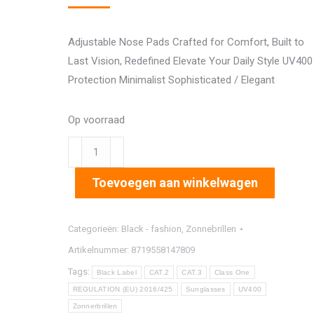
Adjustable Nose Pads Crafted for Comfort, Built to
Last Vision, Redefined Elevate Your Daily Style UV400
Protection Minimalist Sophisticated / Elegant
Op voorraad
1366
aantal
Toevoegen aan winkelwagen
Categorieën:
Black - fashion
,
Zonnebrillen
Artikelnummer:
8719558147809
Tags:
Black Label
CAT.2
CAT.3
Class One
REGULATION (EU) 2016/425
Sunglasses
UV400
Zonnerbrillen