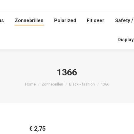
us
Zonnebrillen
Polarized
Fit over
Safety /
us
Zonnebrillen
Polarized
Fit over
Safety /
Displa
Displa
1366
Je bent hier:
Home
Zonnebrillen
Black - fashion
1366
€
2,75