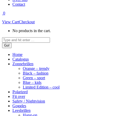
Contact
0
View Cart
Checkout
No products in the cart.
Search:
Home
Catalogus
Zonnebrillen
Orange – trendy
Black – fashion
Green – sport
Blue – kids
Limited Edition – cool
Polarized
Fit over
Safety / Nightvision
Goggles
Leesbrillen
Hang-on