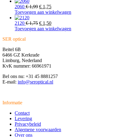
was:
is:
€ 2,25.
Oorspronkelijke
€ 2,00.
Huidige
2060
€
1,99
€
1,75
prijs
prijs
Toevoegen aan winkelwagen
was:
is:
€ 1,99.
Oorspronkelijke
€ 1,75.
Huidige
2120
€
1,75
€
1,50
prijs
prijs
Toevoegen aan winkelwagen
was:
is:
SER optical
€ 1,75.
€ 1,50.
Beitel 6B
6466 GZ Kerkrade
Limburg, Nederland
KvK nummer: 66961971
Bel ons nu: +31 45 8881257
E-mail:
info@seroptical.nl
Informatie
Contact
Levering
Privacybeleid
Algemene voorwaarden
Over ons