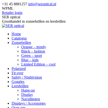
Skip
+31 45 8881257
info@seroptical.nl
to
WPML
content
Retailer login
Facebook
SER optical
page
Groothandel in zonnebrillen en leesbrillen
opens
in
Home
new
Catalogus
window
Zonnebrillen
Orange – trendy
Black – fashion
Green – sport
Blue – kids
Limited Edition – cool
Polarized
Fit over
Safety / Nightvision
Goggles
Leesbrillen
Hang-on
Display
Navullingen
Displays / Accessories
Over ons