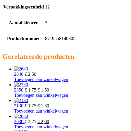
Verpakkingseenheid
12
Aantal kleuren
3
Productnummer
8719558140305
Gerelateerde producten
2640
€
2,50
Toevoegen aan winkelwagen
Oorspronkelijke
Huidige
2350
€
1,75
€
1,50
prijs
prijs
Toevoegen aan winkelwagen
was:
is:
€ 1,75.
Oorspronkelijke
€ 1,50.
Huidige
2130
€
1,75
€
1,50
prijs
prijs
Toevoegen aan winkelwagen
was:
is:
€ 1,75.
Oorspronkelijke
€ 1,50.
Huidige
2030
€
2,25
€
2,00
prijs
prijs
Toevoegen aan winkelwagen