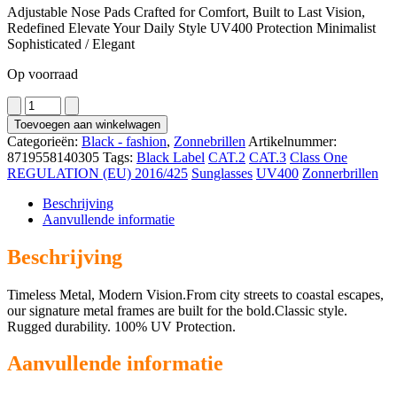
Adjustable Nose Pads Crafted for Comfort, Built to Last Vision,
Redefined Elevate Your Daily Style UV400 Protection Minimalist
Sophisticated / Elegant
Op voorraad
1080
aantal
Toevoegen aan winkelwagen
Categorieën:
Black - fashion
,
Zonnebrillen
Artikelnummer:
8719558140305
Tags:
Black Label
CAT.2
CAT.3
Class One
REGULATION (EU) 2016/425
Sunglasses
UV400
Zonnerbrillen
Beschrijving
Aanvullende informatie
Beschrijving
Timeless Metal, Modern Vision.From city streets to coastal escapes,
our signature metal frames are built for the bold.Classic style.
Rugged durability. 100% UV Protection.
Aanvullende informatie