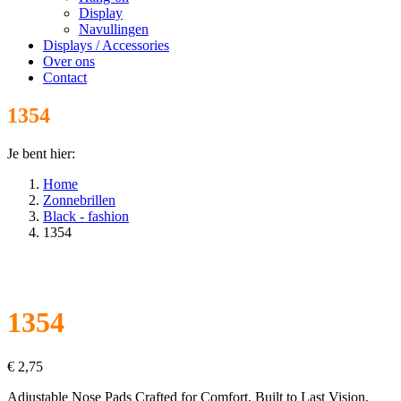
Display
Navullingen
Displays / Accessories
Over ons
Contact
1354
Je bent hier:
Home
Zonnebrillen
Black - fashion
1354
1354
€
2,75
Adjustable Nose Pads Crafted for Comfort, Built to Last Vision,