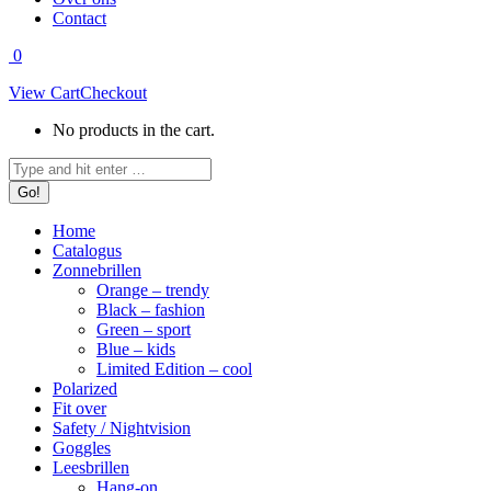
Contact
0
View Cart
Checkout
No products in the cart.
Search:
Home
Catalogus
Zonnebrillen
Orange – trendy
Black – fashion
Green – sport
Blue – kids
Limited Edition – cool
Polarized
Fit over
Safety / Nightvision
Goggles
Leesbrillen
Hang-on