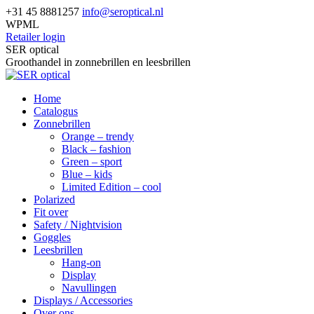
Skip
+31 45 8881257
info@seroptical.nl
to
WPML
content
Retailer login
Facebook
SER optical
page
Groothandel in zonnebrillen en leesbrillen
opens
in
Home
new
Catalogus
window
Zonnebrillen
Orange – trendy
Black – fashion
Green – sport
Blue – kids
Limited Edition – cool
Polarized
Fit over
Safety / Nightvision
Goggles
Leesbrillen
Hang-on
Display
Navullingen
Displays / Accessories
Over ons