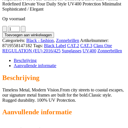
Redefined Elevate Your Daily Style UV400 Protection Minimalist
Sophisticated / Elegant
Op voorraad
1354
aantal
Toevoegen aan winkelwagen
Categorieën:
Black - fashion
,
Zonnebrillen
Artikelnummer:
8719558147182
Tags:
Black Label
CAT.2
CAT.3
Class One
REGULATION (EU) 2016/425
Sunglasses
UV400
Zonnerbrillen
Beschrijving
Aanvullende informatie
Beschrijving
Timeless Metal, Modern Vision.From city streets to coastal escapes,
our signature metal frames are built for the bold.Classic style.
Rugged durability. 100% UV Protection.
Aanvullende informatie