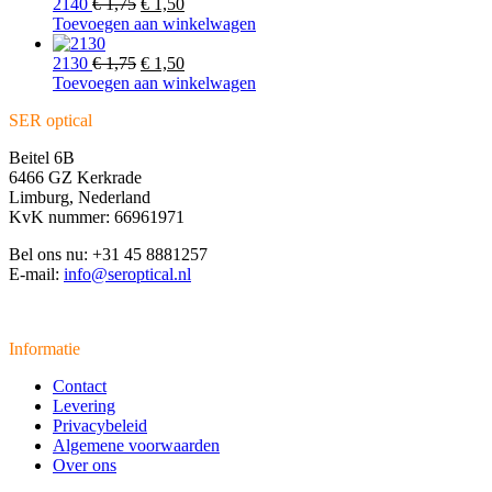
€ 1,99.
Oorspronkelijke
€ 1,75.
Huidige
2140
€
1,75
€
1,50
prijs
prijs
Toevoegen aan winkelwagen
was:
is:
€ 1,75.
Oorspronkelijke
€ 1,50.
Huidige
2130
€
1,75
€
1,50
prijs
prijs
Toevoegen aan winkelwagen
was:
is:
SER optical
€ 1,75.
€ 1,50.
Beitel 6B
6466 GZ Kerkrade
Limburg, Nederland
KvK nummer: 66961971
Bel ons nu: +31 45 8881257
E-mail:
info@seroptical.nl
Informatie
Contact
Levering
Privacybeleid
Algemene voorwaarden
Over ons