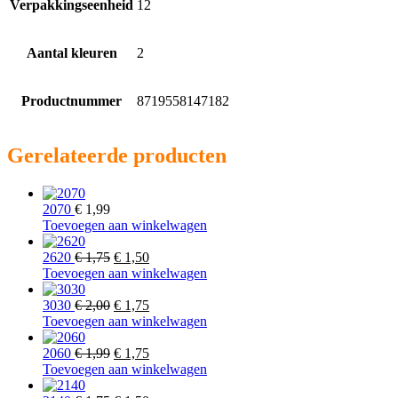
Verpakkingseenheid
12
Aantal kleuren
2
Productnummer
8719558147182
Gerelateerde producten
2070
€
1,99
Toevoegen aan winkelwagen
Oorspronkelijke
Huidige
2620
€
1,75
€
1,50
prijs
prijs
Toevoegen aan winkelwagen
was:
is:
€ 1,75.
Oorspronkelijke
€ 1,50.
Huidige
3030
€
2,00
€
1,75
prijs
prijs
Toevoegen aan winkelwagen
was:
is:
€ 2,00.
Oorspronkelijke
€ 1,75.
Huidige
2060
€
1,99
€
1,75
prijs
prijs
Toevoegen aan winkelwagen
was:
is: