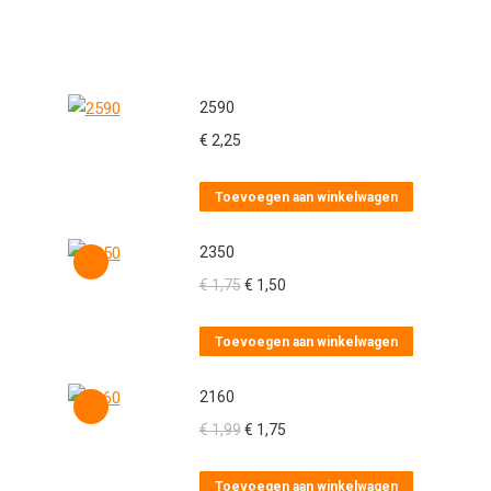
2590
€
2,25
Toevoegen aan winkelwagen
2350
Oorspronkelijke
Huidige
€
1,75
€
1,50
prijs
prijs
was:
is:
Toevoegen aan winkelwagen
€ 1,75.
€ 1,50.
2160
Oorspronkelijke
Huidige
€
1,99
€
1,75
prijs
prijs
was:
is:
Toevoegen aan winkelwagen