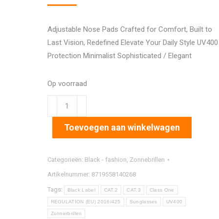
Adjustable Nose Pads Crafted for Comfort, Built to
Last Vision, Redefined Elevate Your Daily Style UV400
Protection Minimalist Sophisticated / Elegant
Op voorraad
1040
aantal
Toevoegen aan winkelwagen
Categorieën:
Black - fashion
,
Zonnebrillen
Artikelnummer:
8719558140268
Tags:
Black Label
CAT.2
CAT.3
Class One
REGULATION (EU) 2016/425
Sunglasses
UV400
Zonnerbrillen