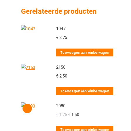
Gerelateerde producten
1047
€
2,75
Toevoegen aan winkelwagen
2150
€
2,50
Toevoegen aan winkelwagen
2080
Oorspronkelijke
Huidige
€
1,75
€
1,50
prijs
prijs
was:
is:
Toevoegen aan winkelwagen