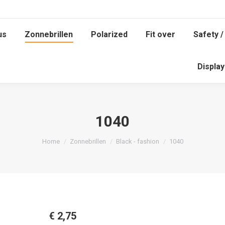
us
Zonnebrillen
Polarized
Fit over
Safety /
us
Zonnebrillen
Polarized
Fit over
Safety /
Displa
Displa
1040
Je bent hier:
Home
Zonnebrillen
Black - fashion
1040
€
2,75