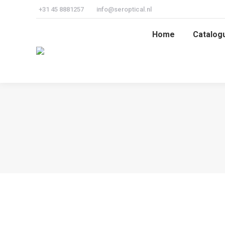
+31 45 8881257
info@seroptical.nl
Home
Catalog
Home
Catalog