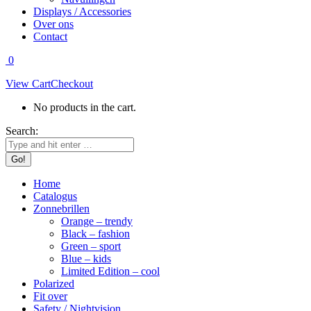
Displays / Accessories
Over ons
Contact
0
View Cart
Checkout
No products in the cart.
Search:
Home
Catalogus
Zonnebrillen
Orange – trendy
Black – fashion
Green – sport
Blue – kids
Limited Edition – cool
Polarized
Fit over
Safety / Nightvision