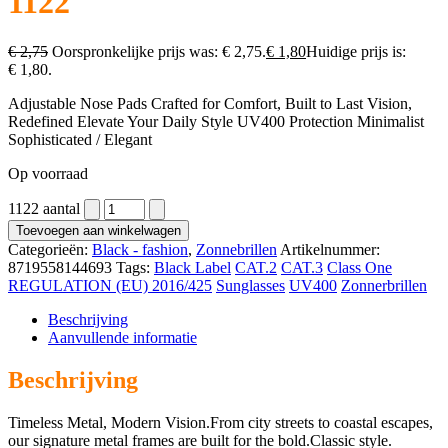
1122
€
2,75
Oorspronkelijke prijs was: € 2,75.
€
1,80
Huidige prijs is:
€ 1,80.
Adjustable Nose Pads Crafted for Comfort, Built to Last Vision,
Redefined Elevate Your Daily Style UV400 Protection Minimalist
Sophisticated / Elegant
Op voorraad
1122 aantal
Toevoegen aan winkelwagen
Categorieën:
Black - fashion
,
Zonnebrillen
Artikelnummer:
8719558144693
Tags:
Black Label
CAT.2
CAT.3
Class One
REGULATION (EU) 2016/425
Sunglasses
UV400
Zonnerbrillen
Beschrijving
Aanvullende informatie
Beschrijving
Timeless Metal, Modern Vision.From city streets to coastal escapes,
our signature metal frames are built for the bold.Classic style.