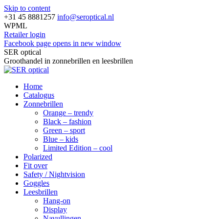
Skip to content
+31 45 8881257
info@seroptical.nl
WPML
Retailer login
Facebook page opens in new window
SER optical
Groothandel in zonnebrillen en leesbrillen
Home
Catalogus
Zonnebrillen
Orange – trendy
Black – fashion
Green – sport
Blue – kids
Limited Edition – cool
Polarized
Fit over
Safety / Nightvision
Goggles
Leesbrillen
Hang-on
Display
Navullingen