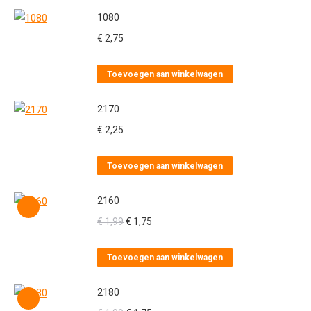
1080
€
2,75
Toevoegen aan winkelwagen
2170
€
2,25
Toevoegen aan winkelwagen
2160
Oorspronkelijke
Huidige
€
1,99
€
1,75
prijs
prijs
was:
is:
Toevoegen aan winkelwagen
€ 1,99.
€ 1,75.
2180