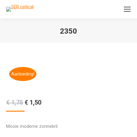
Search:
2350
Je bent hier:
Aanbieding!
Oorspronkelijke
Huidige
€
1,75
€
1,50
prijs
prijs
was:
is:
Mooie moderne zonnebril
€ 1,75.
€ 1,50.