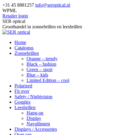
Skip
+31 45 8881257
info@seroptical.nl
to
WPML
content
Retailer login
Facebook
SER optical
page
Groothandel in zonnebrillen en leesbrillen
opens
in
Home
new
Catalogus
window
Zonnebrillen
Orange – trendy
Black – fashion
Green – sport
Blue – kids
Limited Edition – cool
Polarized
Fit over
Safety / Nightvision
Goggles
Leesbrillen
Hang-on
Display
Navullingen
Displays / Accessories
Over ons