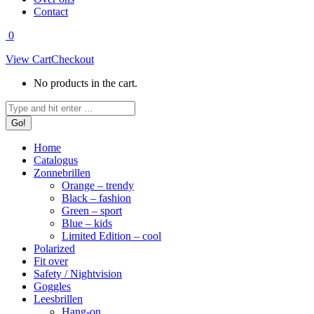
Contact
0
View Cart
Checkout
No products in the cart.
Search:
Home
Catalogus
Zonnebrillen
Orange – trendy
Black – fashion
Green – sport
Blue – kids
Limited Edition – cool
Polarized
Fit over
Safety / Nightvision
Goggles
Leesbrillen
Hang-on