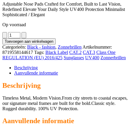
Adjustable Nose Pads Crafted for Comfort, Built to Last Vision,
Redefined Elevate Your Daily Style UV400 Protection Minimalist
Sophisticated / Elegant
Op voorraad
1092
aantal
Toevoegen aan winkelwagen
Categorieën:
Black - fashion
,
Zonnebrillen
Artikelnummer:
8719558144617
Tags:
Black Label
CAT.2
CAT.3
Class One
REGULATION (EU) 2016/425
Sunglasses
UV400
Zonnerbrillen
Beschrijving
Aanvullende informatie
Beschrijving
Timeless Metal, Modern Vision.From city streets to coastal escapes,
our signature metal frames are built for the bold.Classic style.
Rugged durability. 100% UV Protection.
Aanvullende informatie