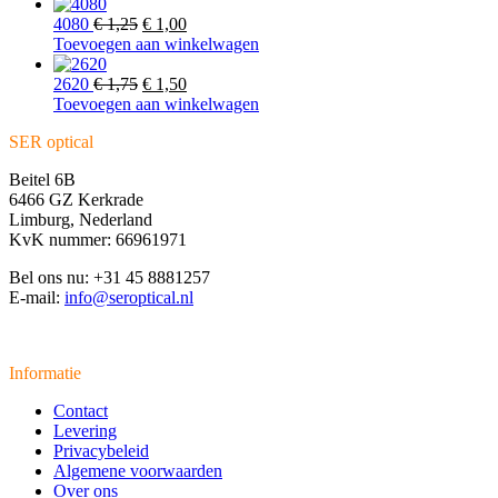
was:
is:
€ 1,75.
Oorspronkelijke
€ 1,50.
Huidige
4080
€
1,25
€
1,00
prijs
prijs
Toevoegen aan winkelwagen
was:
is:
€ 1,25.
Oorspronkelijke
€ 1,00.
Huidige
2620
€
1,75
€
1,50
prijs
prijs
Toevoegen aan winkelwagen
was:
is:
SER optical
€ 1,75.
€ 1,50.
Beitel 6B
6466 GZ Kerkrade
Limburg, Nederland
KvK nummer: 66961971
Bel ons nu: +31 45 8881257
E-mail:
info@seroptical.nl
Informatie
Contact
Levering
Privacybeleid
Algemene voorwaarden
Over ons