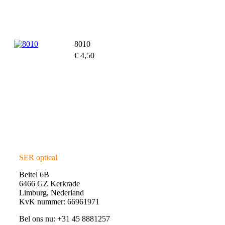
Toevoegen aan winkelwagen
8010
€
4,50
Toevoegen aan winkelwagen
SER optical
Beitel 6B
6466 GZ Kerkrade
Limburg, Nederland
KvK nummer: 66961971
Bel ons nu: +31 45 8881257