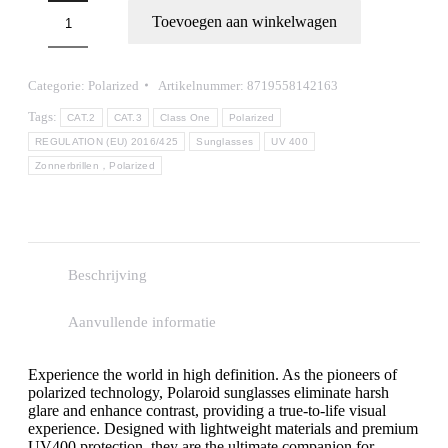
8275
Toevoegen aan winkelwagen
aantal
Categorie:
Polarized
Artikelnummer:
8719558142163
Tags:
CAT.2
CAT.3
Class One
Polarized
REGULATION (EU) 2016/425
Sunglasses
UV 400
Zonnerbrillen，Polarized
Beschrijving
Aanvullende informatie
Experience the world in high definition. As the pioneers of
polarized technology, Polaroid sunglasses eliminate harsh
glare and enhance contrast, providing a true-to-life visual
experience. Designed with lightweight materials and premium
UV400 protection, they are the ultimate companion for