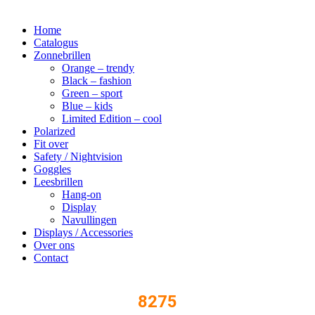
Skip
to
Home
content
Catalogus
Zonnebrillen
Orange – trendy
Black – fashion
Green – sport
Blue – kids
Limited Edition – cool
Polarized
Fit over
Safety / Nightvision
Goggles
Leesbrillen
Hang-on
Display
Navullingen
Displays / Accessories
Over ons
Contact
8275