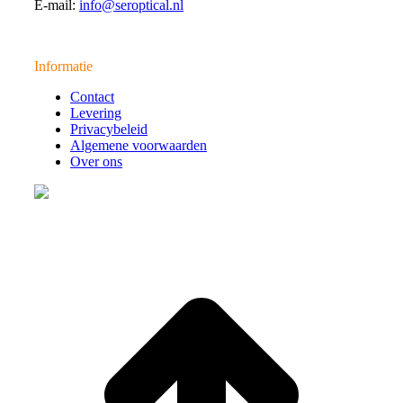
E-mail:
info@seroptical.nl
Informatie
Contact
Levering
Privacybeleid
Algemene voorwaarden
Over ons
t
T