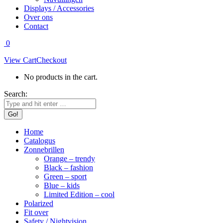
Displays / Accessories
Over ons
Contact
0
View Cart
Checkout
No products in the cart.
Search:
Home
Catalogus
Zonnebrillen
Orange – trendy
Black – fashion
Green – sport
Blue – kids
Limited Edition – cool
Polarized
Fit over
Safety / Nightvision