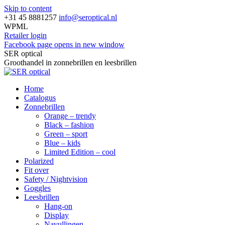
Skip to content
+31 45 8881257
info@seroptical.nl
WPML
Retailer login
Facebook page opens in new window
SER optical
Groothandel in zonnebrillen en leesbrillen
Home
Catalogus
Zonnebrillen
Orange – trendy
Black – fashion
Green – sport
Blue – kids
Limited Edition – cool
Polarized
Fit over
Safety / Nightvision
Goggles
Leesbrillen
Hang-on
Display
Navullingen