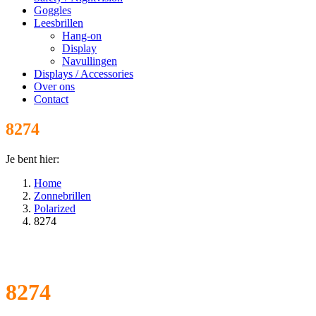
Goggles
Leesbrillen
Hang-on
Display
Navullingen
Displays / Accessories
Over ons
Contact
8274
Je bent hier:
Home
Zonnebrillen
Polarized
8274
8274