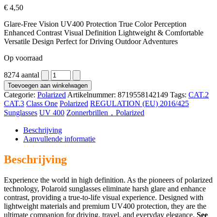
€
4,50
Glare-Free Vision UV400 Protection True Color Perception
Enhanced Contrast Visual Definition Lightweight & Comfortable
Versatile Design Perfect for Driving Outdoor Adventures
Op voorraad
8274 aantal
Toevoegen aan winkelwagen
Categorie:
Polarized
Artikelnummer:
8719558142149
Tags:
CAT.2
CAT.3
Class One
Polarized
REGULATION (EU) 2016/425
Sunglasses
UV 400
Zonnerbrillen，Polarized
Beschrijving
Aanvullende informatie
Beschrijving
Experience the world in high definition. As the pioneers of polarized
technology, Polaroid sunglasses eliminate harsh glare and enhance
contrast, providing a true-to-life visual experience. Designed with
lightweight materials and premium UV400 protection, they are the
ultimate companion for driving, travel, and everyday elegance.
See