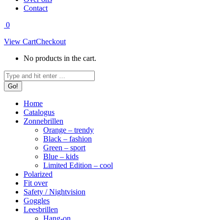
Contact
0
View Cart
Checkout
No products in the cart.
Search:
Home
Catalogus
Zonnebrillen
Orange – trendy
Black – fashion
Green – sport
Blue – kids
Limited Edition – cool
Polarized
Fit over
Safety / Nightvision
Goggles
Leesbrillen
Hang-on