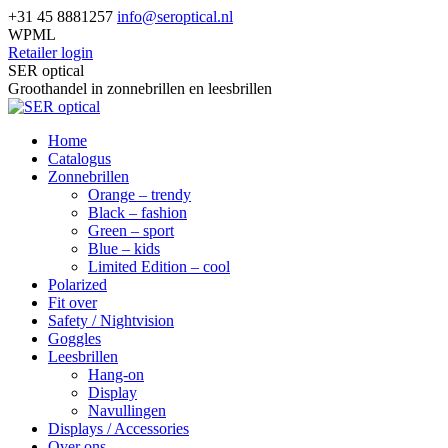
Skip
+31 45 8881257
info@seroptical.nl
to
WPML
content
Retailer login
Facebook
SER optical
page
Groothandel in zonnebrillen en leesbrillen
opens
in
Home
new
Catalogus
window
Zonnebrillen
Orange – trendy
Black – fashion
Green – sport
Blue – kids
Limited Edition – cool
Polarized
Fit over
Safety / Nightvision
Goggles
Leesbrillen
Hang-on
Display
Navullingen
Displays / Accessories
Over ons