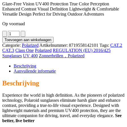
Glare-Free Vision UV400 Protection True Color Perception
Enhanced Contrast Visual Definition Lightweight & Comfortable
Versatile Design Perfect for Driving Outdoor Adventures
Op voorraad
8271
aantal
Toevoegen aan winkelwagen
Categorie:
Polarized
Artikelnummer:
8719558142101
Tags:
CAT.2
CAT.3
Class One
Polarized
REGULATION (EU) 2016/425
Sunglasses
UV 400
Zonnerbrillen，Polarized
Beschrijving
Aanvullende informatie
Beschrijving
Experience the world in high definition. As the pioneers of polarized
technology, Polaroid sunglasses eliminate harsh glare and enhance
contrast, providing a true-to-life visual experience. Designed with
lightweight materials and premium UV400 protection, they are the
ultimate companion for driving, travel, and everyday elegance.
See
better, live better