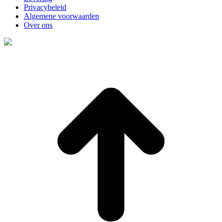
Privacybeleid
Algemene voorwaarden
Over ons
t
T