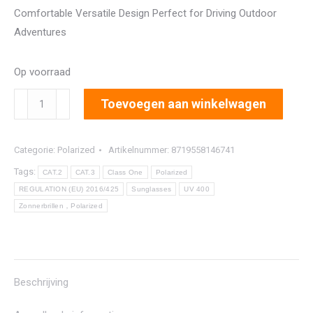
Comfortable Versatile Design Perfect for Driving Outdoor
Adventures
Op voorraad
8170
Toevoegen aan winkelwagen
aantal
Categorie:
Polarized
Artikelnummer:
8719558146741
Tags:
CAT.2
CAT.3
Class One
Polarized
REGULATION (EU) 2016/425
Sunglasses
UV 400
Zonnerbrillen，Polarized
Beschrijving