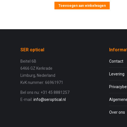
Toevoegen aan winkelwagen
SER optical
Informa
Beitel 6B
Contact
6466 GZ Kerkrade
Levering
Limburg, Nederland
KvK nummer: 66961971
Privacybe
Bel ons nu: +31 45 8881257
E-mail:
info@seroptical.nl
Algemene
Over ons