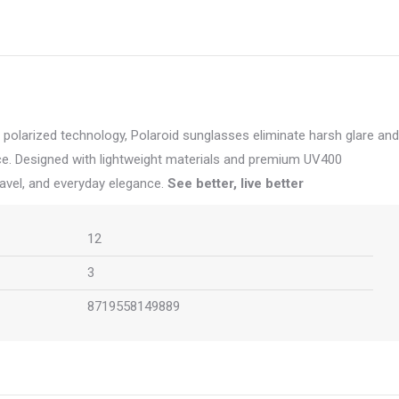
of polarized technology, Polaroid sunglasses eliminate harsh glare and
ence. Designed with lightweight materials and premium UV400
ravel, and everyday elegance.
See better, live better
12
3
8719558149889