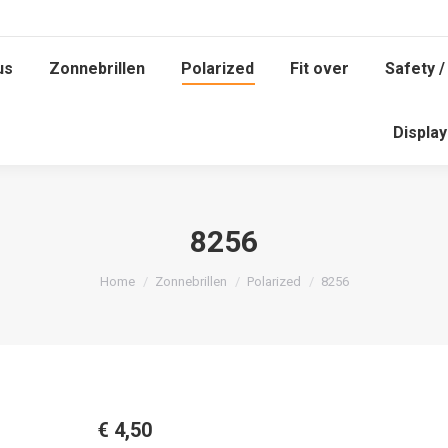
us
Zonnebrillen
Polarized
Fit over
Safety /
us
Zonnebrillen
Polarized
Fit over
Safety /
Displa
Displa
8256
Je bent hier:
Home
Zonnebrillen
Polarized
8256
€
4,50