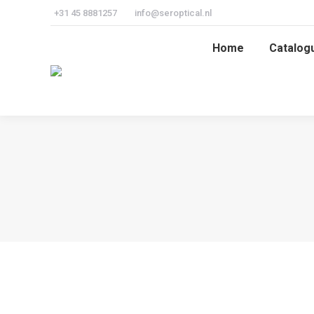
+31 45 8881257
info@seroptical.nl
Home
Catalog
Home
Catalog