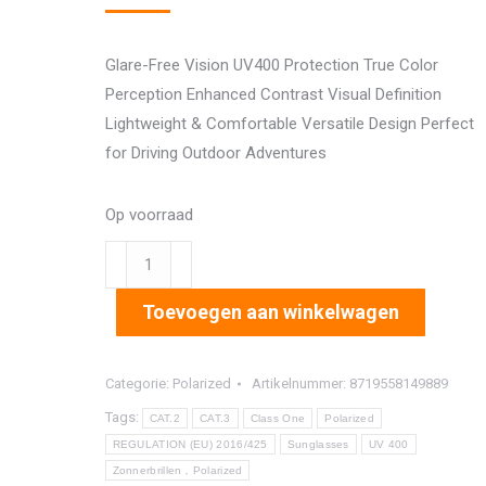
Glare-Free Vision UV400 Protection True Color
Perception Enhanced Contrast Visual Definition
Lightweight & Comfortable Versatile Design Perfect
for Driving Outdoor Adventures
Op voorraad
8256
aantal
Toevoegen aan winkelwagen
Categorie:
Polarized
Artikelnummer:
8719558149889
Tags:
CAT.2
CAT.3
Class One
Polarized
REGULATION (EU) 2016/425
Sunglasses
UV 400
Zonnerbrillen，Polarized