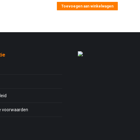
Toevoegen aan winkelwagen
tie
leid
 voorwaarden