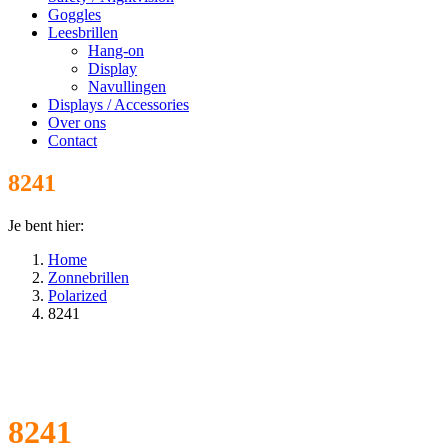
Goggles
Leesbrillen
Hang-on
Display
Navullingen
Displays / Accessories
Over ons
Contact
8241
Je bent hier:
Home
Zonnebrillen
Polarized
8241
8241