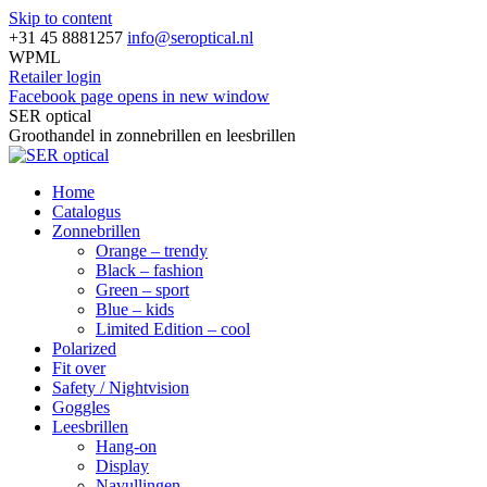
Skip to content
+31 45 8881257
info@seroptical.nl
WPML
Retailer login
Facebook page opens in new window
SER optical
Groothandel in zonnebrillen en leesbrillen
Home
Catalogus
Zonnebrillen
Orange – trendy
Black – fashion
Green – sport
Blue – kids
Limited Edition – cool
Polarized
Fit over
Safety / Nightvision
Goggles
Leesbrillen
Hang-on
Display
Navullingen