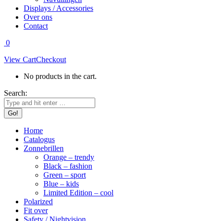
Displays / Accessories
Over ons
Contact
0
View Cart
Checkout
No products in the cart.
Search:
Home
Catalogus
Zonnebrillen
Orange – trendy
Black – fashion
Green – sport
Blue – kids
Limited Edition – cool
Polarized
Fit over
Safety / Nightvision