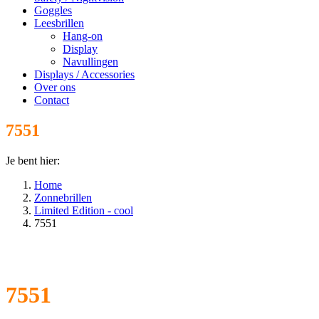
Goggles
Leesbrillen
Hang-on
Display
Navullingen
Displays / Accessories
Over ons
Contact
7551
Je bent hier:
Home
Zonnebrillen
Limited Edition - cool
7551
7551