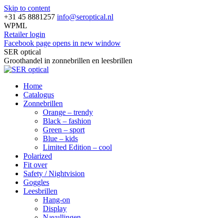
Skip to content
+31 45 8881257
info@seroptical.nl
WPML
Retailer login
Facebook page opens in new window
SER optical
Groothandel in zonnebrillen en leesbrillen
Home
Catalogus
Zonnebrillen
Orange – trendy
Black – fashion
Green – sport
Blue – kids
Limited Edition – cool
Polarized
Fit over
Safety / Nightvision
Goggles
Leesbrillen
Hang-on
Display
Navullingen