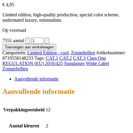
€
4,95
Limited edition, high-quality production, special color scheme,
understated luxury, minimalism.
Op voorraad
7551 aantal
Toevoegen aan winkelwagen
Categorieën:
Limited Edition - cool
,
Zonnebrillen
Artikelnummer:
8719558148233
Tags:
CAT.1
CAT.2
CAT.3
Class One
REGULATION (EU) 2016/425
Sunglasses
White Label
Zonnerbrillen
Aanvullende informatie
Aanvullende informatie
Verpakkingseenheid
12
Aantal kleuren
2