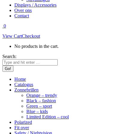
Displays / Accessories
Over ons
Contact
0
View Cart
Checkout
No products in the cart.
Search:
Home
Catalogus
Zonnebrillen
Orange – trendy
Black – fashion
Green – sport
Blue – kids
Limited Edition – cool
Polarized
Fit over
Safety / Nightvision