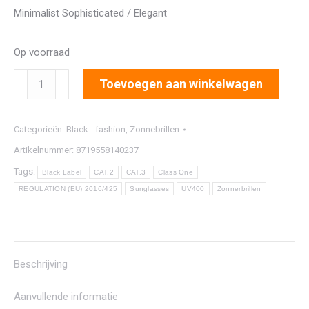
Minimalist Sophisticated / Elegant
Op voorraad
1405
Toevoegen aan winkelwagen
aantal
Categorieën:
Black - fashion
,
Zonnebrillen
Artikelnummer:
8719558140237
Tags:
Black Label
CAT.2
CAT.3
Class One
REGULATION (EU) 2016/425
Sunglasses
UV400
Zonnerbrillen
Beschrijving
Aanvullende informatie