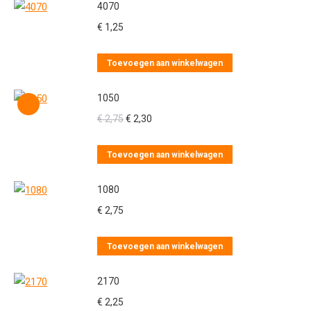
4070
€
1,25
Toevoegen aan winkelwagen
1050
Oorspronkelijke
Huidige
€
2,75
€
2,30
prijs
prijs
was:
is:
Toevoegen aan winkelwagen
€ 2,75.
€ 2,30.
1080
€
2,75
Toevoegen aan winkelwagen
2170
€
2,25