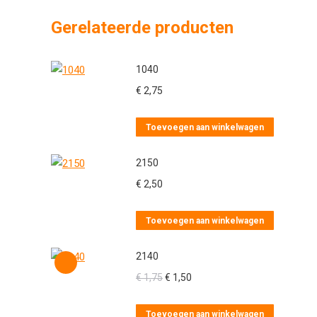
Gerelateerde producten
1040
€
2,75
Toevoegen aan winkelwagen
2150
€
2,50
Toevoegen aan winkelwagen
2140
Oorspronkelijke
Huidige
€
1,75
€
1,50
prijs
prijs
was:
is:
Toevoegen aan winkelwagen