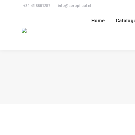
+31 45 8881257
info@seroptical.nl
Home
Catalog
Home
Catalog