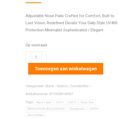
Adjustable Nose Pads Crafted for Comfort, Built to
Last Vision, Redefined Elevate Your Daily Style UV400
Protection Minimalist Sophisticated / Elegant
Op voorraad
1401
aantal
Toevoegen aan winkelwagen
Categorieën:
Black - fashion
,
Zonnebrillen
Artikelnummer:
8719558149957
Tags:
Black Label
CAT.2
CAT.3
Class One
REGULATION (EU) 2016/425
Sunglasses
UV400
Zonnerbrillen