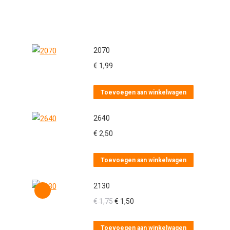
2070
€
1,99
Toevoegen aan winkelwagen
2640
€
2,50
Toevoegen aan winkelwagen
2130
Oorspronkelijke
Huidige
€
1,75
€
1,50
prijs
prijs
was:
is:
Toevoegen aan winkelwagen