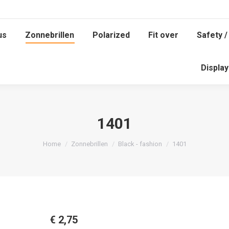
us
Zonnebrillen
Polarized
Fit over
Safety /
us
Zonnebrillen
Polarized
Fit over
Safety /
Displa
Displa
1401
Je bent hier:
Home
Zonnebrillen
Black - fashion
1401
€
2,75