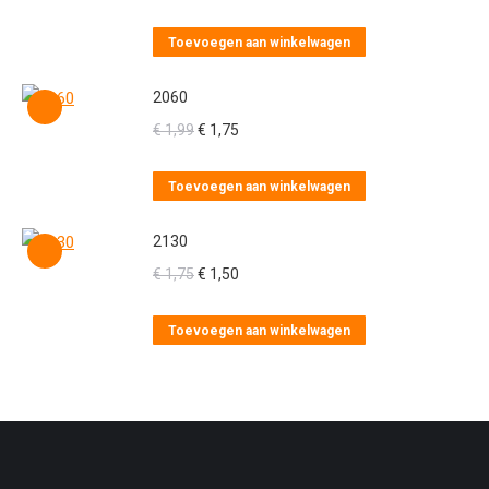
Toevoegen aan winkelwagen
2060
Oorspronkelijke
Huidige
€
1,99
€
1,75
prijs
prijs
was:
is:
Toevoegen aan winkelwagen
€ 1,99.
€ 1,75.
2130
Oorspronkelijke
Huidige
€
1,75
€
1,50
prijs
prijs
was:
is:
Toevoegen aan winkelwagen
€ 1,75.
€ 1,50.