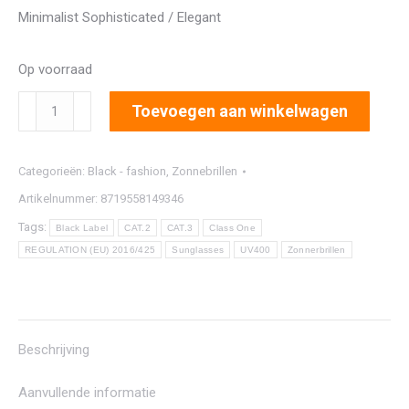
Minimalist Sophisticated / Elegant
Op voorraad
1395
Toevoegen aan winkelwagen
aantal
Categorieën:
Black - fashion
,
Zonnebrillen
Artikelnummer:
8719558149346
Tags:
Black Label
CAT.2
CAT.3
Class One
REGULATION (EU) 2016/425
Sunglasses
UV400
Zonnerbrillen
Beschrijving
Aanvullende informatie