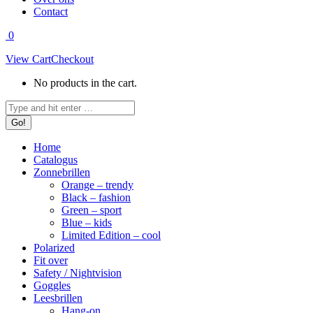
Contact
0
View Cart
Checkout
No products in the cart.
Search:
Home
Catalogus
Zonnebrillen
Orange – trendy
Black – fashion
Green – sport
Blue – kids
Limited Edition – cool
Polarized
Fit over
Safety / Nightvision
Goggles
Leesbrillen
Hang-on