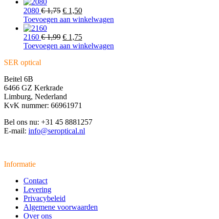
was:
is:
€ 1,75.
Oorspronkelijke
€ 1,50.
Huidige
2080
€
1,75
€
1,50
prijs
prijs
Toevoegen aan winkelwagen
was:
is:
€ 1,75.
Oorspronkelijke
€ 1,50.
Huidige
2160
€
1,99
€
1,75
prijs
prijs
Toevoegen aan winkelwagen
was:
is:
SER optical
€ 1,99.
€ 1,75.
Beitel 6B
6466 GZ Kerkrade
Limburg, Nederland
KvK nummer: 66961971
Bel ons nu: +31 45 8881257
E-mail:
info@seroptical.nl
Informatie
Contact
Levering
Privacybeleid
Algemene voorwaarden
Over ons