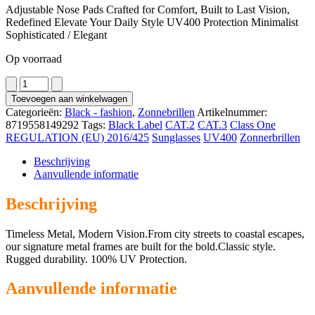
Adjustable Nose Pads Crafted for Comfort, Built to Last Vision,
Redefined Elevate Your Daily Style UV400 Protection Minimalist
Sophisticated / Elegant
Op voorraad
1390
aantal
Toevoegen aan winkelwagen
Categorieën:
Black - fashion
,
Zonnebrillen
Artikelnummer:
8719558149292
Tags:
Black Label
CAT.2
CAT.3
Class One
REGULATION (EU) 2016/425
Sunglasses
UV400
Zonnerbrillen
Beschrijving
Aanvullende informatie
Beschrijving
Timeless Metal, Modern Vision.From city streets to coastal escapes,
our signature metal frames are built for the bold.Classic style.
Rugged durability. 100% UV Protection.
Aanvullende informatie