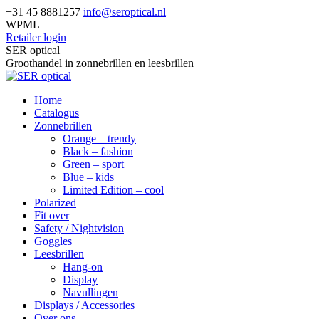
Skip
+31 45 8881257
info@seroptical.nl
to
WPML
content
Retailer login
Facebook
SER optical
page
Groothandel in zonnebrillen en leesbrillen
opens
in
Home
new
Catalogus
window
Zonnebrillen
Orange – trendy
Black – fashion
Green – sport
Blue – kids
Limited Edition – cool
Polarized
Fit over
Safety / Nightvision
Goggles
Leesbrillen
Hang-on
Display
Navullingen
Displays / Accessories
Over ons