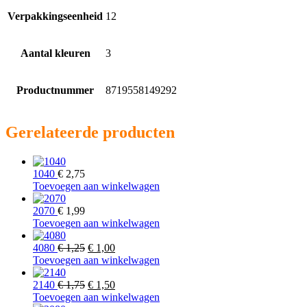
Verpakkingseenheid
12
Aantal kleuren
3
Productnummer
8719558149292
Gerelateerde producten
1040
€
2,75
Toevoegen aan winkelwagen
2070
€
1,99
Toevoegen aan winkelwagen
Oorspronkelijke
Huidige
4080
€
1,25
€
1,00
prijs
prijs
Toevoegen aan winkelwagen
was:
is:
€ 1,25.
Oorspronkelijke
€ 1,00.
Huidige
2140
€
1,75
€
1,50
prijs
prijs
Toevoegen aan winkelwagen