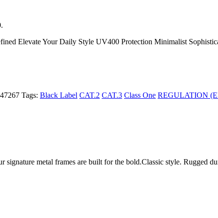
0.
efined Elevate Your Daily Style UV400 Protection Minimalist Sophistica
47267
Tags:
Black Label
CAT.2
CAT.3
Class One
REGULATION (EU
ur signature metal frames are built for the bold.Classic style. Rugged d