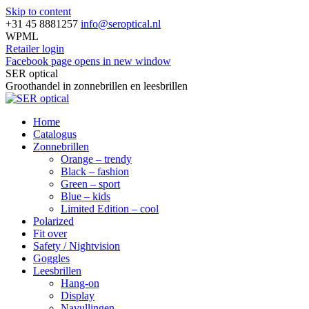
Skip to content
+31 45 8881257
info@seroptical.nl
WPML
Retailer login
Facebook page opens in new window
SER optical
Groothandel in zonnebrillen en leesbrillen
Home
Catalogus
Zonnebrillen
Orange – trendy
Black – fashion
Green – sport
Blue – kids
Limited Edition – cool
Polarized
Fit over
Safety / Nightvision
Goggles
Leesbrillen
Hang-on
Display
Navullingen