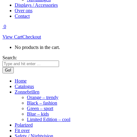
Displays / Accessories
Over ons
Contact
0
View Cart
Checkout
No products in the cart.
Search:
Home
Catalogus
Zonnebrillen
Orange – trendy
Black – fashion
Green – sport
Blue – kids
Limited Edition – cool
Polarized
Fit over
Safety / Nightvision