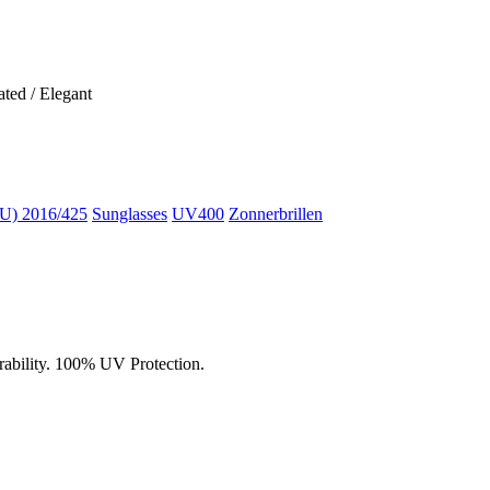
ted / Elegant
) 2016/425
Sunglasses
UV400
Zonnerbrillen
urability. 100% UV Protection.