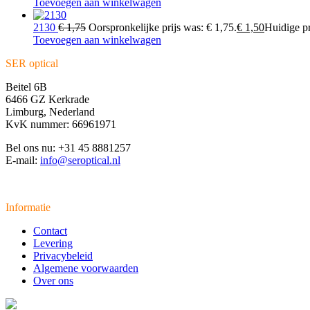
Toevoegen aan winkelwagen
2130
€
1,75
Oorspronkelijke prijs was: € 1,75.
€
1,50
Huidige pri
Toevoegen aan winkelwagen
SER optical
Beitel 6B
6466 GZ Kerkrade
Limburg, Nederland
KvK nummer: 66961971
Bel ons nu: +31 45 8881257
E-mail:
info@seroptical.nl
Informatie
Contact
Levering
Privacybeleid
Algemene voorwaarden
Over ons