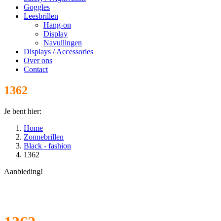
Goggles
Leesbrillen
Hang-on
Display
Navullingen
Displays / Accessories
Over ons
Contact
1362
Je bent hier:
Home
Zonnebrillen
Black - fashion
1362
Aanbieding!