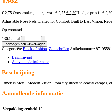
1362
€
2,75
Oorspronkelijke prijs was: € 2,75.
€
2,30
Huidige prijs is: € 2,3
Adjustable Nose Pads Crafted for Comfort, Built to Last Vision, Red
Op voorraad
1362 aantal
Toevoegen aan winkelwagen
Categorieën:
Black - fashion
,
Zonnebrillen
Artikelnummer:
87195581
Beschrijving
Aanvullende informatie
Beschrijving
Timeless Metal, Modern Vision.From city streets to coastal escapes, o
Aanvullende informatie
Verpakkingseenheid
12