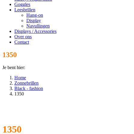
Goggles
Leesbrillen
Hang-on
Display
Navullingen
Displays / Accessories
Over ons
Contact
1350
Je bent hier:
Home
Zonnebrillen
Black - fashion
1350
1350