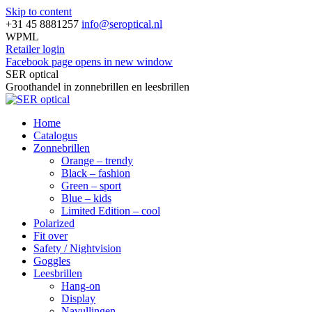
Skip to content
+31 45 8881257
info@seroptical.nl
WPML
Retailer login
Facebook page opens in new window
SER optical
Groothandel in zonnebrillen en leesbrillen
Home
Catalogus
Zonnebrillen
Orange – trendy
Black – fashion
Green – sport
Blue – kids
Limited Edition – cool
Polarized
Fit over
Safety / Nightvision
Goggles
Leesbrillen
Hang-on
Display
Navullingen