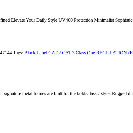
efined Elevate Your Daily Style UV400 Protection Minimalist Sophistica
47144
Tags:
Black Label
CAT.2
CAT.3
Class One
REGULATION (EU
ur signature metal frames are built for the bold.Classic style. Rugged d