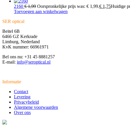
2160
€
1,99
Oorspronkelijke prijs was: € 1,99.
€
1,75
Huidige pri
Toevoegen aan winkelwagen
SER optical
Beitel 6B
6466 GZ Kerkrade
Limburg, Nederland
KvK nummer: 66961971
Bel ons nu: +31 45 8881257
E-mail:
info@seroptical.nl
Informatie
Contact
Levering
Privacybeleid
Algemene voorwaarden
Over ons