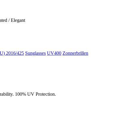
ted / Elegant
) 2016/425
Sunglasses
UV400
Zonnerbrillen
urability. 100% UV Protection.