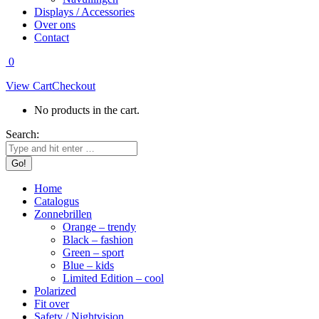
Displays / Accessories
Over ons
Contact
0
View Cart
Checkout
No products in the cart.
Search:
Home
Catalogus
Zonnebrillen
Orange – trendy
Black – fashion
Green – sport
Blue – kids
Limited Edition – cool
Polarized
Fit over
Safety / Nightvision