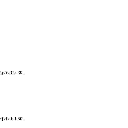
js is: € 2,30.
js is: € 1,50.