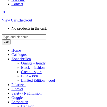
Contact
0
View Cart
Checkout
No products in the cart.
Search:
Home
Catalogus
Zonnebrillen
Orange – trendy
Black – fashion
Green – sport
Blue – kids
Limited Edition – cool
Polarized
Fit over
Safety / Nightvision
Goggles
Leesbrillen
Hang-on