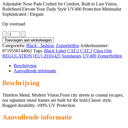
Adjustable Nose Pads Crafted for Comfort, Built to Last Vision,
was:
is:
Redefined Elevate Your Daily Style UV400 Protection Minimalist
€ 2,75.
€ 2,00.
Sophisticated / Elegant
Op voorraad
1121
aantal
Toevoegen aan winkelwagen
Categorieën:
Black - fashion
,
Zonnebrillen
Artikelnummer:
8719558144662
Tags:
Black Label
CAT.2
CAT.3
Class One
REGULATION (EU) 2016/425
Sunglasses
UV400
Zonnerbrillen
Beschrijving
Aanvullende informatie
Beschrijving
Timeless Metal, Modern Vision.From city streets to coastal escapes,
our signature metal frames are built for the bold.Classic style.
Rugged durability. 100% UV Protection.
Aanvullende informatie