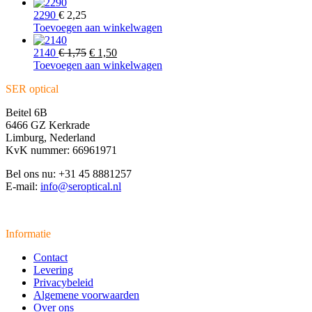
2290
€
2,25
Toevoegen aan winkelwagen
Oorspronkelijke
Huidige
2140
€
1,75
€
1,50
prijs
prijs
Toevoegen aan winkelwagen
was:
is:
SER optical
€ 1,75.
€ 1,50.
Beitel 6B
6466 GZ Kerkrade
Limburg, Nederland
KvK nummer: 66961971
Bel ons nu: +31 45 8881257
E-mail:
info@seroptical.nl
Informatie
Contact
Levering
Privacybeleid
Algemene voorwaarden
Over ons