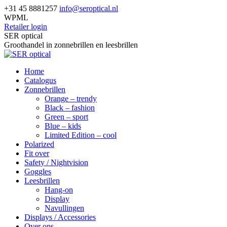
Skip
+31 45 8881257
info@seroptical.nl
to
WPML
content
Retailer login
Facebook
SER optical
page
Groothandel in zonnebrillen en leesbrillen
opens
in
Home
new
Catalogus
window
Zonnebrillen
Orange – trendy
Black – fashion
Green – sport
Blue – kids
Limited Edition – cool
Polarized
Fit over
Safety / Nightvision
Goggles
Leesbrillen
Hang-on
Display
Navullingen
Displays / Accessories
Over ons