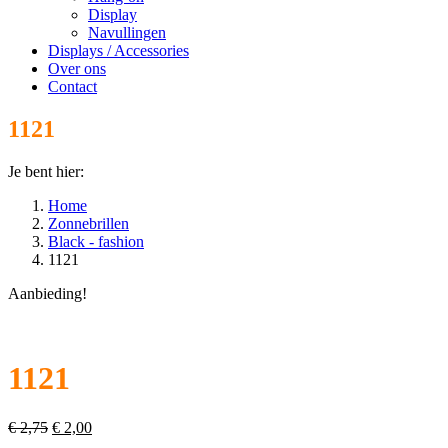
Display
Navullingen
Displays / Accessories
Over ons
Contact
1121
Je bent hier:
Home
Zonnebrillen
Black - fashion
1121
Aanbieding!
1121
Oorspronkelijke
Huidige
€
2,75
€
2,00
prijs
prijs