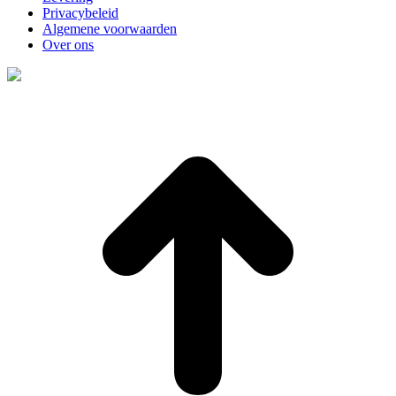
Privacybeleid
Algemene voorwaarden
Over ons
t
T