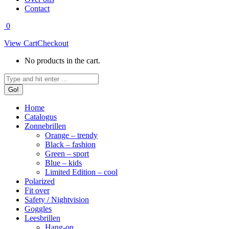
Contact
0
View Cart
Checkout
No products in the cart.
Search:
Home
Catalogus
Zonnebrillen
Orange – trendy
Black – fashion
Green – sport
Blue – kids
Limited Edition – cool
Polarized
Fit over
Safety / Nightvision
Goggles
Leesbrillen
Hang-on