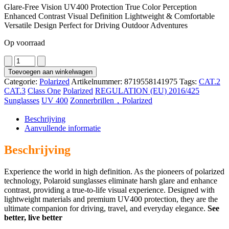
Glare-Free Vision UV400 Protection True Color Perception
Enhanced Contrast Visual Definition Lightweight & Comfortable
Versatile Design Perfect for Driving Outdoor Adventures
Op voorraad
8264
aantal
Toevoegen aan winkelwagen
Categorie:
Polarized
Artikelnummer:
8719558141975
Tags:
CAT.2
CAT.3
Class One
Polarized
REGULATION (EU) 2016/425
Sunglasses
UV 400
Zonnerbrillen，Polarized
Beschrijving
Aanvullende informatie
Beschrijving
Experience the world in high definition. As the pioneers of polarized
technology, Polaroid sunglasses eliminate harsh glare and enhance
contrast, providing a true-to-life visual experience. Designed with
lightweight materials and premium UV400 protection, they are the
ultimate companion for driving, travel, and everyday elegance.
See
better, live better