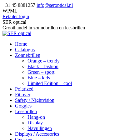
Skip
+31 45 8881257
info@seroptical.nl
to
WPML
content
Retailer login
Facebook
SER optical
page
Groothandel in zonnebrillen en leesbrillen
opens
in
Home
new
Catalogus
window
Zonnebrillen
Orange – trendy
Black – fashion
Green – sport
Blue – kids
Limited Edition – cool
Polarized
Fit over
Safety / Nightvision
Goggles
Leesbrillen
Hang-on
Display
Navullingen
Displays / Accessories
Over ons