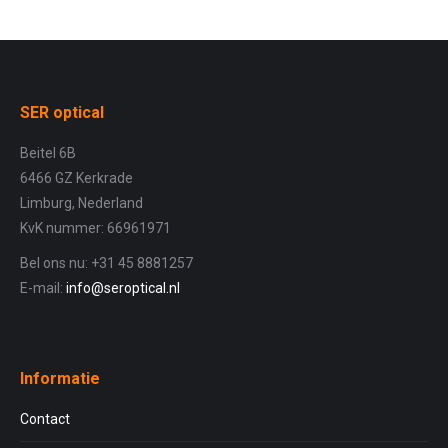
SER optical
Beitel 6B
6466 GZ Kerkrade
Limburg, Nederland
KvK nummer: 66961971
Bel ons nu: +31 45 8881257
E-mail:
info@seroptical.nl
Informatie
Contact