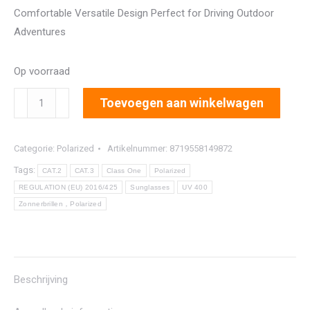
Comfortable Versatile Design Perfect for Driving Outdoor
Adventures
Op voorraad
8255
Toevoegen aan winkelwagen
aantal
Categorie:
Polarized
Artikelnummer:
8719558149872
Tags:
CAT.2
CAT.3
Class One
Polarized
REGULATION (EU) 2016/425
Sunglasses
UV 400
Zonnerbrillen，Polarized
Beschrijving