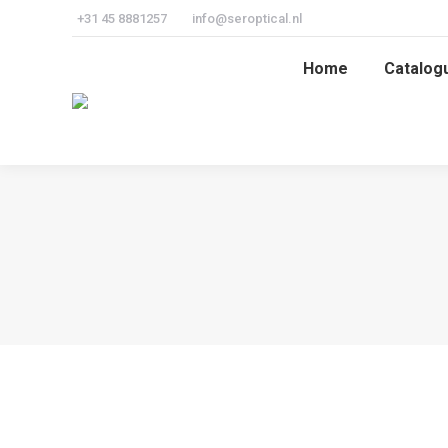
+31 45 8881257
info@seroptical.nl
Home
Catalog
Home
Catalog