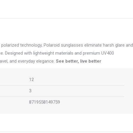
of polarized technology, Polaroid sunglasses eliminate harsh glare and
ence. Designed with lightweight materials and premium UV400
ravel, and everyday elegance.
See better, live better
12
3
8719558149759