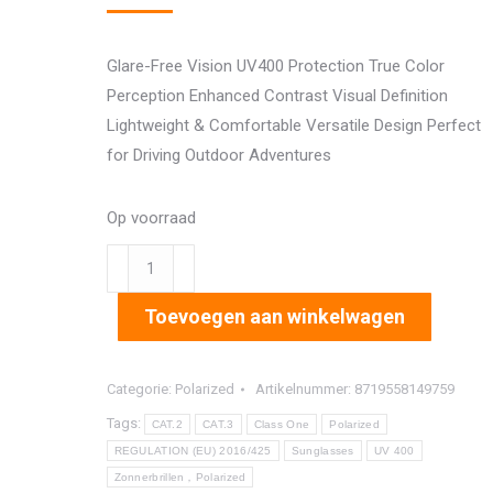
Glare-Free Vision UV400 Protection True Color
Perception Enhanced Contrast Visual Definition
Lightweight & Comfortable Versatile Design Perfect
for Driving Outdoor Adventures
Op voorraad
8243
aantal
Toevoegen aan winkelwagen
Categorie:
Polarized
Artikelnummer:
8719558149759
Tags:
CAT.2
CAT.3
Class One
Polarized
REGULATION (EU) 2016/425
Sunglasses
UV 400
Zonnerbrillen，Polarized