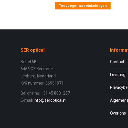
Toevoegen aan winkelwagen
SER optical
Informa
Beitel 6B
Contact
6466 GZ Kerkrade
Levering
Limburg, Nederland
KvK nummer: 66961971
Privacybe
Bel ons nu: +31 45 8881257
E-mail:
info@seroptical.nl
Algemene
Over ons