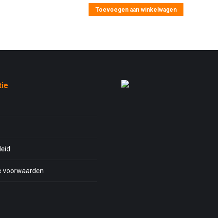
Toevoegen aan winkelwagen
tie
leid
 voorwaarden