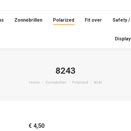
us
Zonnebrillen
Polarized
Fit over
Safety /
us
Zonnebrillen
Polarized
Fit over
Safety /
Displa
Displa
8243
Je bent hier:
Home
Zonnebrillen
Polarized
8243
€
4,50