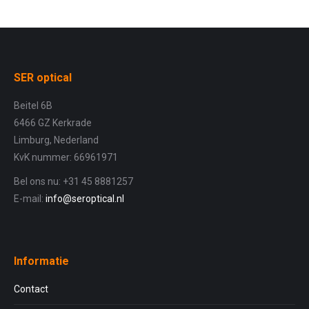
SER optical
Beitel 6B
6466 GZ Kerkrade
Limburg, Nederland
KvK nummer: 66961971
Bel ons nu: +31 45 8881257
E-mail:
info@seroptical.nl
Informatie
Contact