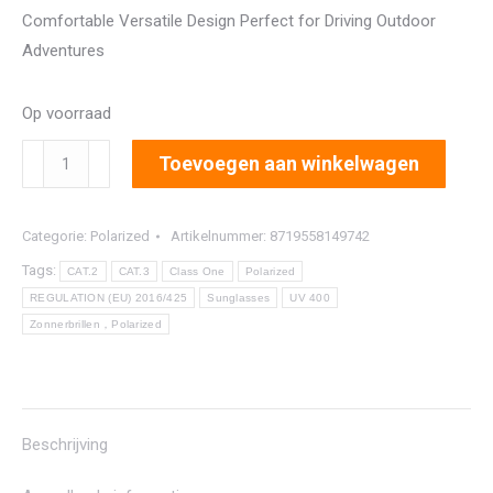
Comfortable Versatile Design Perfect for Driving Outdoor
Adventures
Op voorraad
8242
Toevoegen aan winkelwagen
aantal
Categorie:
Polarized
Artikelnummer:
8719558149742
Tags:
CAT.2
CAT.3
Class One
Polarized
REGULATION (EU) 2016/425
Sunglasses
UV 400
Zonnerbrillen，Polarized
Beschrijving