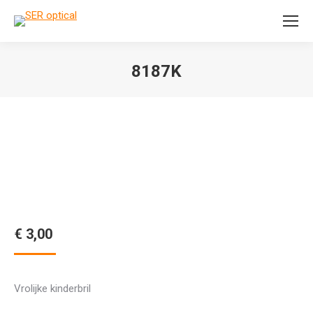
Search:
8187K
Je bent hier:
€
3,00
Vrolijke kinderbril