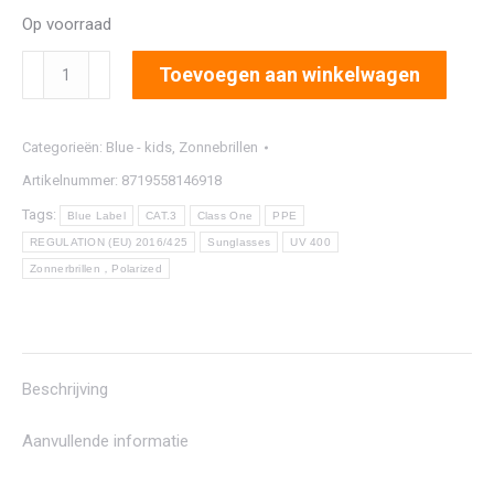
Op voorraad
8187K
Toevoegen aan winkelwagen
aantal
Categorieën:
Blue - kids
,
Zonnebrillen
Artikelnummer:
8719558146918
Tags:
Blue Label
CAT.3
Class One
PPE
REGULATION (EU) 2016/425
Sunglasses
UV 400
Zonnerbrillen，Polarized
Beschrijving
Aanvullende informatie