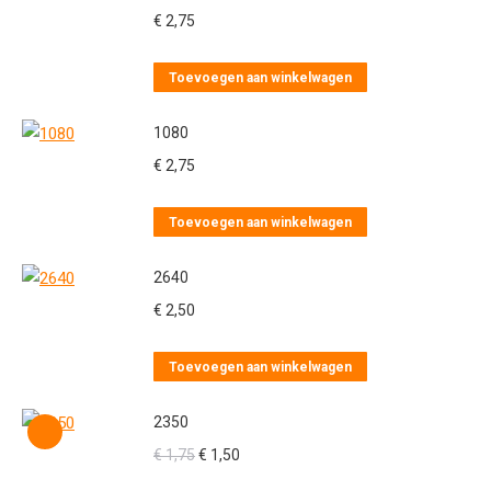
€
2,75
Toevoegen aan winkelwagen
1080
€
2,75
Toevoegen aan winkelwagen
2640
€
2,50
Toevoegen aan winkelwagen
2350
Oorspronkelijke
Huidige
€
1,75
€
1,50
prijs
prijs