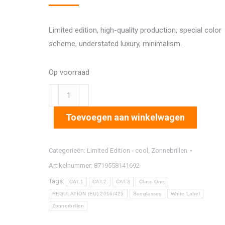
Limited edition, high-quality production, special color
scheme, understated luxury, minimalism.
Op voorraad
7606
aantal
Toevoegen aan winkelwagen
Categorieën:
Limited Edition - cool
,
Zonnebrillen
Artikelnummer:
8719558141692
Tags:
CAT.1
CAT.2
CAT.3
Class One
REGULATION (EU) 2016/425
Sunglasses
White Label
Zonnerbrillen