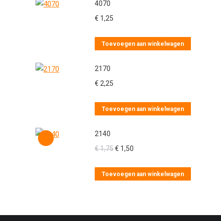
4070
€
1,25
Toevoegen aan winkelwagen
2170
€
2,25
Toevoegen aan winkelwagen
2140
Oorspronkelijke
Huidige
€
1,75
€
1,50
prijs
prijs
was:
is:
Toevoegen aan winkelwagen
€ 1,75.
€ 1,50.