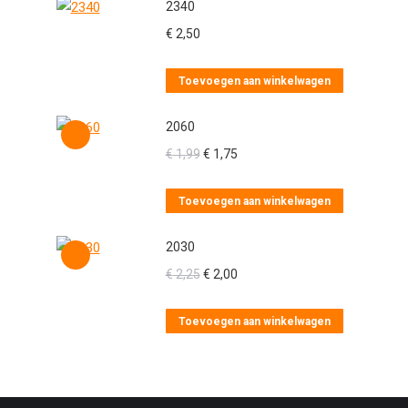
2340
€
2,50
Toevoegen aan winkelwagen
2060
Oorspronkelijke
Huidige
€
1,99
€
1,75
prijs
prijs
was:
is:
Toevoegen aan winkelwagen
€ 1,99.
€ 1,75.
2030
Oorspronkelijke
Huidige
€
2,25
€
2,00
prijs
prijs
was:
is:
Toevoegen aan winkelwagen
€ 2,25.
€ 2,00.