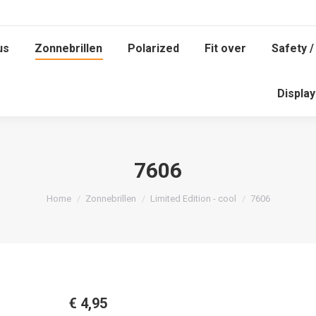
us
Zonnebrillen
Polarized
Fit over
Safety /
us
Zonnebrillen
Polarized
Fit over
Safety /
Displa
Displa
7606
Je bent hier:
Home
Zonnebrillen
Limited Edition - cool
7606
€
4,95