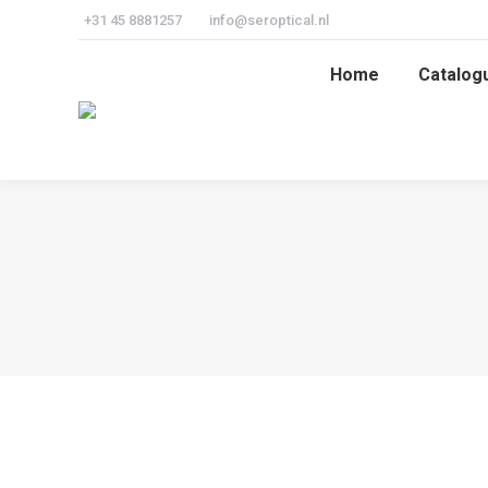
+31 45 8881257
info@seroptical.nl
Home
Catalog
Home
Catalog