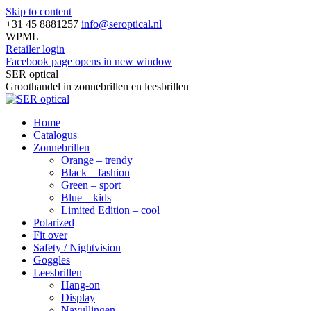
Skip to content
+31 45 8881257
info@seroptical.nl
WPML
Retailer login
Facebook page opens in new window
SER optical
Groothandel in zonnebrillen en leesbrillen
Home
Catalogus
Zonnebrillen
Orange – trendy
Black – fashion
Green – sport
Blue – kids
Limited Edition – cool
Polarized
Fit over
Safety / Nightvision
Goggles
Leesbrillen
Hang-on
Display
Navullingen