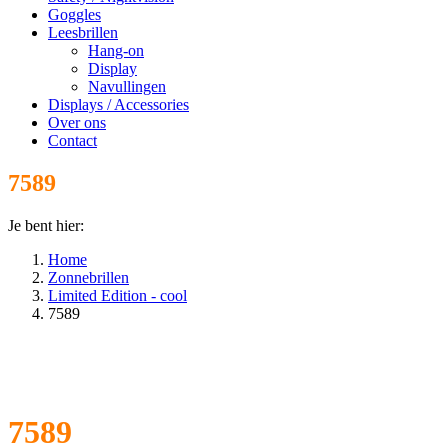
Goggles
Leesbrillen
Hang-on
Display
Navullingen
Displays / Accessories
Over ons
Contact
7589
Je bent hier:
Home
Zonnebrillen
Limited Edition - cool
7589
7589