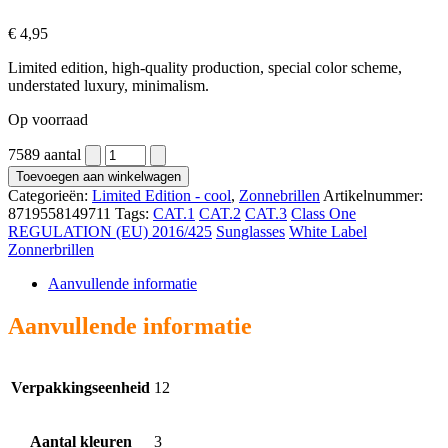
€
4,95
Limited edition, high-quality production, special color scheme,
understated luxury, minimalism.
Op voorraad
7589 aantal
Toevoegen aan winkelwagen
Categorieën:
Limited Edition - cool
,
Zonnebrillen
Artikelnummer:
8719558149711
Tags:
CAT.1
CAT.2
CAT.3
Class One
REGULATION (EU) 2016/425
Sunglasses
White Label
Zonnerbrillen
Aanvullende informatie
Aanvullende informatie
Verpakkingseenheid
12
Aantal kleuren
3