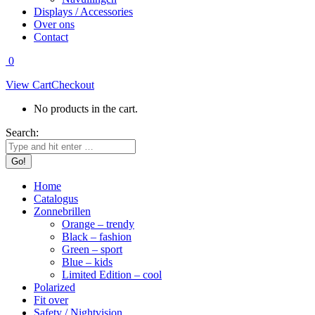
Displays / Accessories
Over ons
Contact
0
View Cart
Checkout
No products in the cart.
Search:
Home
Catalogus
Zonnebrillen
Orange – trendy
Black – fashion
Green – sport
Blue – kids
Limited Edition – cool
Polarized
Fit over
Safety / Nightvision