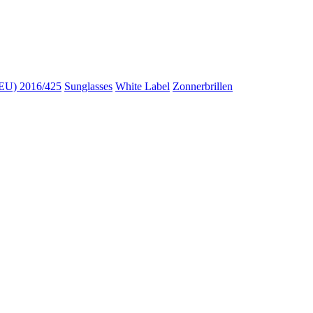
U) 2016/425
Sunglasses
White Label
Zonnerbrillen