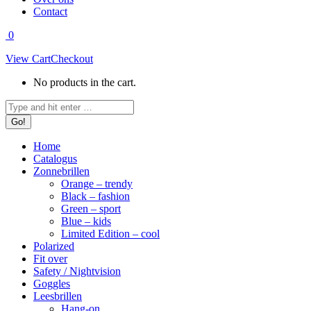
Contact
0
View Cart
Checkout
No products in the cart.
Search:
Home
Catalogus
Zonnebrillen
Orange – trendy
Black – fashion
Green – sport
Blue – kids
Limited Edition – cool
Polarized
Fit over
Safety / Nightvision
Goggles
Leesbrillen
Hang-on