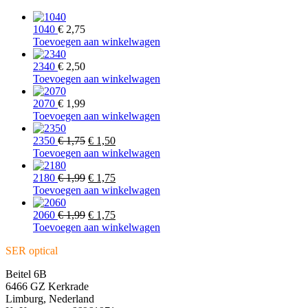
1040
€
2,75
Toevoegen aan winkelwagen
2340
€
2,50
Toevoegen aan winkelwagen
2070
€
1,99
Toevoegen aan winkelwagen
Oorspronkelijke
Huidige
2350
€
1,75
€
1,50
prijs
prijs
Toevoegen aan winkelwagen
was:
is:
€ 1,75.
Oorspronkelijke
€ 1,50.
Huidige
2180
€
1,99
€
1,75
prijs
prijs
Toevoegen aan winkelwagen
was:
is:
€ 1,99.
Oorspronkelijke
€ 1,75.
Huidige
2060
€
1,99
€
1,75
prijs
prijs
Toevoegen aan winkelwagen
was:
is:
SER optical
€ 1,99.
€ 1,75.
Beitel 6B
6466 GZ Kerkrade
Limburg, Nederland