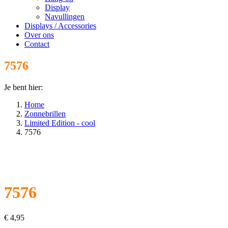
Display
Navullingen
Displays / Accessories
Over ons
Contact
7576
Je bent hier:
Home
Zonnebrillen
Limited Edition - cool
7576
7576
€
4,95