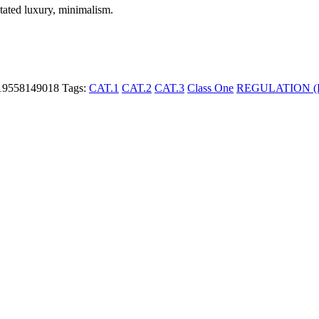
stated luxury, minimalism.
19558149018
Tags:
CAT.1
CAT.2
CAT.3
Class One
REGULATION (E