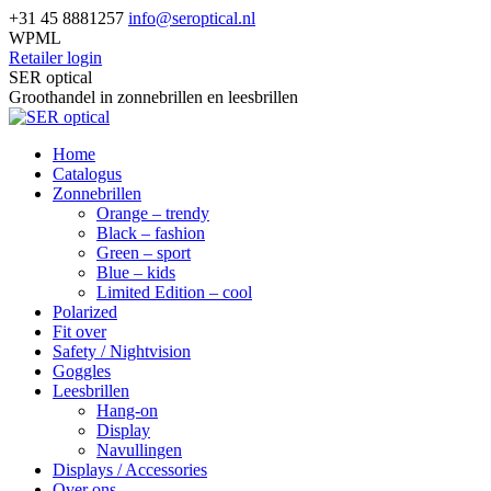
Skip
+31 45 8881257
info@seroptical.nl
to
WPML
content
Retailer login
Facebook
SER optical
page
Groothandel in zonnebrillen en leesbrillen
opens
in
Home
new
Catalogus
window
Zonnebrillen
Orange – trendy
Black – fashion
Green – sport
Blue – kids
Limited Edition – cool
Polarized
Fit over
Safety / Nightvision
Goggles
Leesbrillen
Hang-on
Display
Navullingen
Displays / Accessories
Over ons