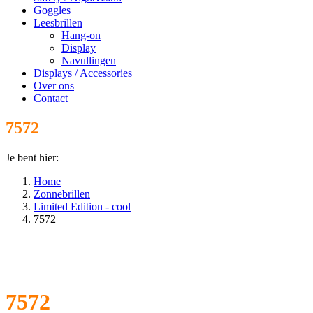
Goggles
Leesbrillen
Hang-on
Display
Navullingen
Displays / Accessories
Over ons
Contact
7572
Je bent hier:
Home
Zonnebrillen
Limited Edition - cool
7572
7572