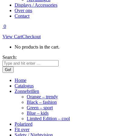
Displays / Accessories
Over ons
Contact
0
View Cart
Checkout
No products in the cart.
Search:
Home
Catalogus
Zonnebrillen
Orange – trendy
Black – fashion
Green – sport
Blue – kids
Limited Edition – cool
Polarized
Fit over
Safety / Nightvision