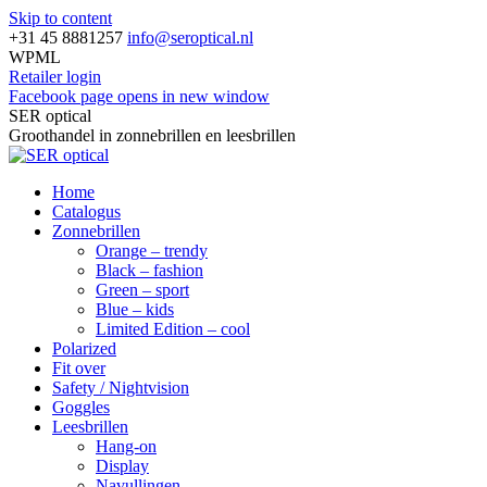
Skip to content
+31 45 8881257
info@seroptical.nl
WPML
Retailer login
Facebook page opens in new window
SER optical
Groothandel in zonnebrillen en leesbrillen
Home
Catalogus
Zonnebrillen
Orange – trendy
Black – fashion
Green – sport
Blue – kids
Limited Edition – cool
Polarized
Fit over
Safety / Nightvision
Goggles
Leesbrillen
Hang-on
Display
Navullingen