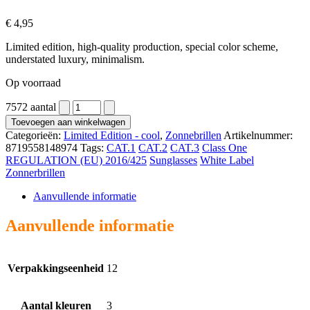
€
4,95
Limited edition, high-quality production, special color scheme,
understated luxury, minimalism.
Op voorraad
7572 aantal
Toevoegen aan winkelwagen
Categorieën:
Limited Edition - cool
,
Zonnebrillen
Artikelnummer:
8719558148974
Tags:
CAT.1
CAT.2
CAT.3
Class One
REGULATION (EU) 2016/425
Sunglasses
White Label
Zonnerbrillen
Aanvullende informatie
Aanvullende informatie
Verpakkingseenheid
12
Aantal kleuren
3