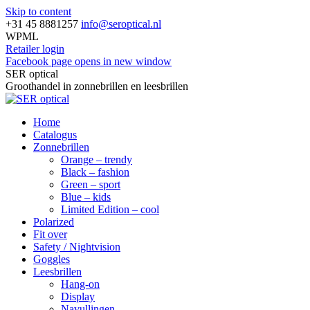
Skip to content
+31 45 8881257
info@seroptical.nl
WPML
Retailer login
Facebook page opens in new window
SER optical
Groothandel in zonnebrillen en leesbrillen
Home
Catalogus
Zonnebrillen
Orange – trendy
Black – fashion
Green – sport
Blue – kids
Limited Edition – cool
Polarized
Fit over
Safety / Nightvision
Goggles
Leesbrillen
Hang-on
Display
Navullingen