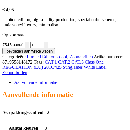
€
4,95
Limited edition, high-quality production, special color scheme,
understated luxury, minimalism.
Op voorraad
7545 aantal
Toevoegen aan winkelwagen
Categorieën:
Limited Edition - cool
,
Zonnebrillen
Artikelnummer:
8719558148172
Tags:
CAT.1
CAT.2
CAT.3
Class One
REGULATION (EU) 2016/425
Sunglasses
White Label
Zonnerbrillen
Aanvullende informatie
Aanvullende informatie
Verpakkingseenheid
12
Aantal kleuren
3