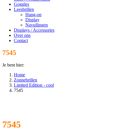
Goggles
Leesbrillen
Hang-on
Display
Navullingen
Displays / Accessories
Over ons
Contact
7545
Je bent hier:
Home
Zonnebrillen
Limited Edition - cool
7545
7545