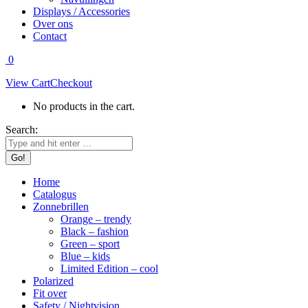
Displays / Accessories
Over ons
Contact
0
View Cart
Checkout
No products in the cart.
Search:
Home
Catalogus
Zonnebrillen
Orange – trendy
Black – fashion
Green – sport
Blue – kids
Limited Edition – cool
Polarized
Fit over
Safety / Nightvision