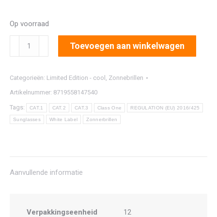
Op voorraad
7526
Toevoegen aan winkelwagen
aantal
Categorieën:
Limited Edition - cool
,
Zonnebrillen
Artikelnummer:
8719558147540
Tags:
CAT.1
CAT.2
CAT.3
Class One
REGULATION (EU) 2016/425
Sunglasses
White Label
Zonnerbrillen
Aanvullende informatie
Verpakkingseenheid
12