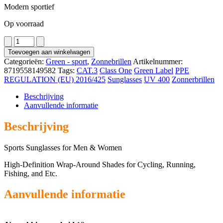
Modern sportief
Op voorraad
3266
aantal
Toevoegen aan winkelwagen
Categorieën:
Green - sport
,
Zonnebrillen
Artikelnummer:
8719558149582
Tags:
CAT.3
Class One
Green Label
PPE
REGULATION (EU) 2016/425
Sunglasses
UV 400
Zonnerbrillen
Beschrijving
Aanvullende informatie
Beschrijving
Sports Sunglasses for Men & Women
High-Definition Wrap-Around Shades for Cycling, Running,
Fishing, and Etc.
Aanvullende informatie