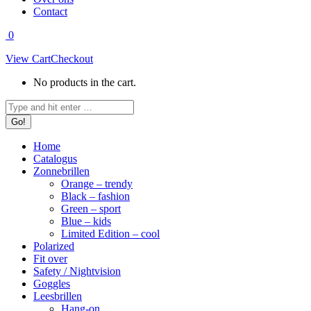
Contact
0
View Cart
Checkout
No products in the cart.
Search:
Home
Catalogus
Zonnebrillen
Orange – trendy
Black – fashion
Green – sport
Blue – kids
Limited Edition – cool
Polarized
Fit over
Safety / Nightvision
Goggles
Leesbrillen
Hang-on