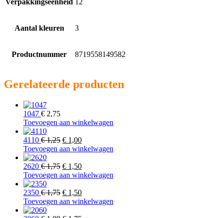
Verpakkingseenheid
12
Aantal kleuren
3
Productnummer
8719558149582
Gerelateerde producten
1047
€
2,75
Toevoegen aan winkelwagen
Oorspronkelijke
Huidige
4110
€
1,25
€
1,00
prijs
prijs
Toevoegen aan winkelwagen
was:
is:
€ 1,25.
Oorspronkelijke
€ 1,00.
Huidige
2620
€
1,75
€
1,50
prijs
prijs
Toevoegen aan winkelwagen
was:
is:
€ 1,75.
Oorspronkelijke
€ 1,50.
Huidige
2350
€
1,75
€
1,50
prijs
prijs
Toevoegen aan winkelwagen
was:
is: