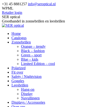
Skip
+31 45 8881257
info@seroptical.nl
to
WPML
content
Retailer login
Facebook
SER optical
page
Groothandel in zonnebrillen en leesbrillen
opens
in
Home
new
Catalogus
window
Zonnebrillen
Orange – trendy
Black – fashion
Green – sport
Blue – kids
Limited Edition – cool
Polarized
Fit over
Safety / Nightvision
Goggles
Leesbrillen
Hang-on
Display
Navullingen
Displays / Accessories
Over ons