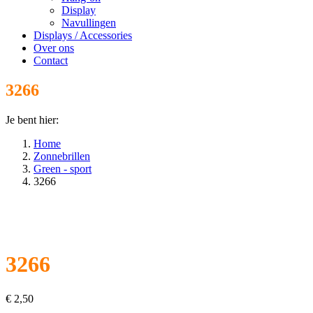
Display
Navullingen
Displays / Accessories
Over ons
Contact
3266
Je bent hier:
Home
Zonnebrillen
Green - sport
3266
3266
€
2,50