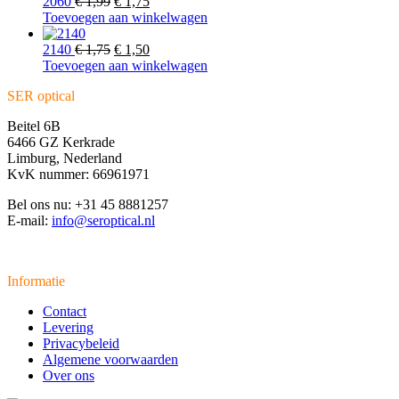
€ 1,75.
Oorspronkelijke
€ 1,50.
Huidige
2060
€
1,99
€
1,75
prijs
prijs
Toevoegen aan winkelwagen
was:
is:
€ 1,99.
Oorspronkelijke
€ 1,75.
Huidige
2140
€
1,75
€
1,50
prijs
prijs
Toevoegen aan winkelwagen
was:
is:
SER optical
€ 1,75.
€ 1,50.
Beitel 6B
6466 GZ Kerkrade
Limburg, Nederland
KvK nummer: 66961971
Bel ons nu: +31 45 8881257
E-mail:
info@seroptical.nl
Informatie
Contact
Levering
Privacybeleid
Algemene voorwaarden
Over ons