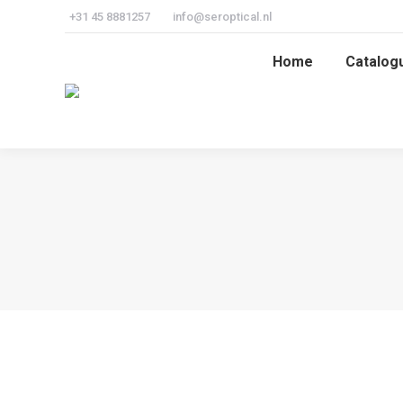
+31 45 8881257
info@seroptical.nl
Home
Catalog
Home
Catalog