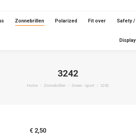
us
Zonnebrillen
Polarized
Fit over
Safety /
us
Zonnebrillen
Polarized
Fit over
Safety /
Displa
Displa
3242
Je bent hier:
Home
Zonnebrillen
Green - sport
3242
€
2,50