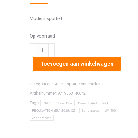
Modern sportief
Op voorraad
3242
aantal
Toevoegen aan winkelwagen
Categorieën:
Green - sport
,
Zonnebrillen
Artikelnummer:
8719558146642
Tags:
CAT.3
Class One
Green Label
PPE
REGULATION (EU) 2016/425
Sunglasses
UV 400
Zonnerbrillen