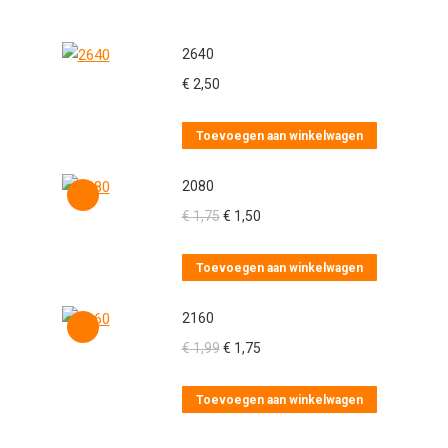
2640
€
2,50
Toevoegen aan winkelwagen
2080
Oorspronkelijke
Huidige
€
1,75
€
1,50
prijs
prijs
was:
is:
Toevoegen aan winkelwagen
€ 1,75.
€ 1,50.
2160
Oorspronkelijke
Huidige
€
1,99
€
1,75
prijs
prijs
was:
is:
Toevoegen aan winkelwagen
€ 1,99.
€ 1,75.