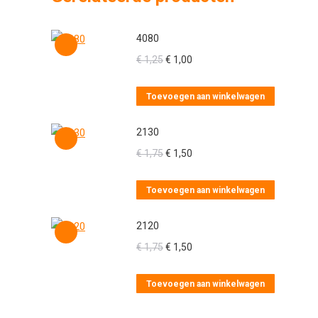
4080
Oorspronkelijke
Huidige
€
1,25
€
1,00
prijs
prijs
was:
is:
Toevoegen aan winkelwagen
€ 1,25.
€ 1,00.
2130
Oorspronkelijke
Huidige
€
1,75
€
1,50
prijs
prijs
was:
is:
Toevoegen aan winkelwagen
€ 1,75.
€ 1,50.
2120
Oorspronkelijke
Huidige
€
1,75
€
1,50
prijs
prijs
was:
is:
Toevoegen aan winkelwagen
€ 1,75.
€ 1,50.