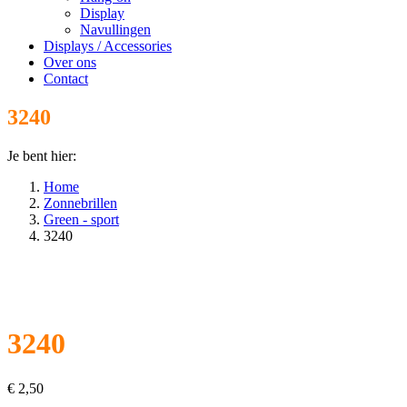
Display
Navullingen
Displays / Accessories
Over ons
Contact
3240
Je bent hier:
Home
Zonnebrillen
Green - sport
3240
3240
€
2,50