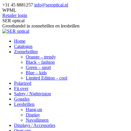
Skip
+31 45 8881257
info@seroptical.nl
to
WPML
content
Retailer login
Facebook
SER optical
page
Groothandel in zonnebrillen en leesbrillen
opens
in
Home
new
Catalogus
window
Zonnebrillen
Orange – trendy
Black – fashion
Green – sport
Blue – kids
Limited Edition – cool
Polarized
Fit over
Safety / Nightvision
Goggles
Leesbrillen
Hang-on
Display
Navullingen
Displays / Accessories
Over ons