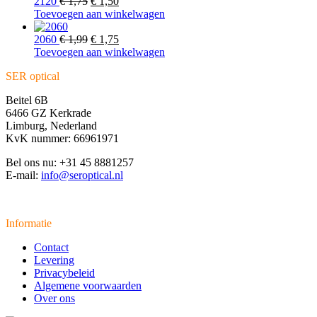
Oorspronkelijke
Huidige
2120
€
1,75
€
1,50
prijs
prijs
Toevoegen aan winkelwagen
was:
is:
€ 1,75.
Oorspronkelijke
€ 1,50.
Huidige
2060
€
1,99
€
1,75
prijs
prijs
Toevoegen aan winkelwagen
was:
is:
SER optical
€ 1,99.
€ 1,75.
Beitel 6B
6466 GZ Kerkrade
Limburg, Nederland
KvK nummer: 66961971
Bel ons nu: +31 45 8881257
E-mail:
info@seroptical.nl
Informatie
Contact
Levering
Privacybeleid
Algemene voorwaarden
Over ons