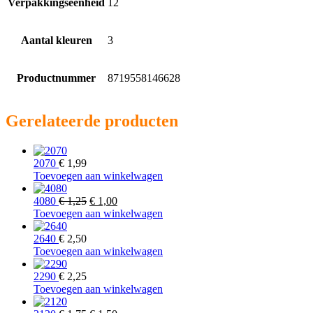
Verpakkingseenheid
12
Aantal kleuren
3
Productnummer
8719558146628
Gerelateerde producten
2070
€
1,99
Toevoegen aan winkelwagen
Oorspronkelijke
Huidige
4080
€
1,25
€
1,00
prijs
prijs
Toevoegen aan winkelwagen
was:
is:
€ 1,25.
€ 1,00.
2640
€
2,50
Toevoegen aan winkelwagen
2290
€
2,25
Toevoegen aan winkelwagen