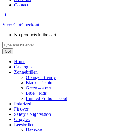
Contact
0
View Cart
Checkout
No products in the cart.
Search:
Home
Catalogus
Zonnebrillen
Orange – trendy
Black – fashion
Green – sport
Blue – kids
Limited Edition – cool
Polarized
Fit over
Safety / Nightvision
Goggles
Leesbrillen
Hang-on