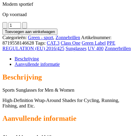
Modern sportief
Op voorraad
3240
aantal
Toevoegen aan winkelwagen
Categorieën:
Green - sport
,
Zonnebrillen
Artikelnummer:
8719558146628
Tags:
CAT.3
Class One
Green Label
PPE
REGULATION (EU) 2016/425
Sunglasses
UV 400
Zonnerbrillen
Beschrijving
Aanvullende informatie
Beschrijving
Sports Sunglasses for Men & Women
High-Definition Wrap-Around Shades for Cycling, Running,
Fishing, and Etc.
Aanvullende informatie