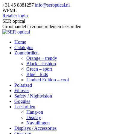
Skip
+31 45 8881257
info@seroptical.nl
to
WPML
content
Retailer login
Facebook
SER optical
page
Groothandel in zonnebrillen en leesbrillen
opens
in
Home
new
Catalogus
window
Zonnebrillen
Orange – trendy
Black – fashion
Green – sport
Blue – kids
Limited Edition – cool
Polarized
Fit over
Safety / Nightvision
Goggles
Leesbrillen
Hang-on
Display
Navullingen
Displays / Accessories
Over ons