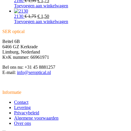
€ 1,75.
Oorspronkelijke
€ 1,50.
Huidige
2160
€
1,99
€
1,75
prijs
prijs
Toevoegen aan winkelwagen
was:
is:
€ 1,99.
Oorspronkelijke
€ 1,75.
Huidige
2130
€
1,75
€
1,50
prijs
prijs
Toevoegen aan winkelwagen
was:
is:
SER optical
€ 1,75.
€ 1,50.
Beitel 6B
6466 GZ Kerkrade
Limburg, Nederland
KvK nummer: 66961971
Bel ons nu: +31 45 8881257
E-mail:
info@seroptical.nl
Informatie
Contact
Levering
Privacybeleid
Algemene voorwaarden
Over ons