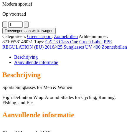
Modern sportief
Op voorraad
3233
aantal
Toevoegen aan winkelwagen
Categorieën:
Green - sport
,
Zonnebrillen
Artikelnummer:
8719558146031
Tags:
CAT.3
Class One
Green Label
PPE
REGULATION (EU) 2016/425
Sunglasses
UV 400
Zonnerbrillen
Beschrijving
Aanvullende informatie
Beschrijving
Sports Sunglasses for Men & Women
High-Definition Wrap-Around Shades for Cycling, Running,
Fishing, and Etc.
Aanvullende informatie