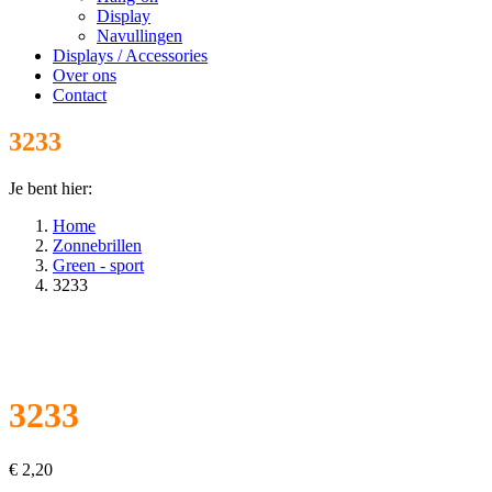
Display
Navullingen
Displays / Accessories
Over ons
Contact
3233
Je bent hier:
Home
Zonnebrillen
Green - sport
3233
3233
€
2,20