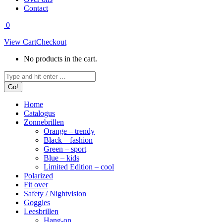
Contact
0
View Cart
Checkout
No products in the cart.
Search:
Home
Catalogus
Zonnebrillen
Orange – trendy
Black – fashion
Green – sport
Blue – kids
Limited Edition – cool
Polarized
Fit over
Safety / Nightvision
Goggles
Leesbrillen
Hang-on