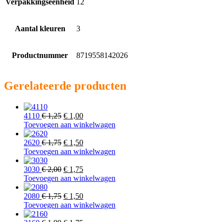
Verpakkingseenheid
12
Aantal kleuren
3
Productnummer
8719558142026
Gerelateerde producten
Oorspronkelijke
Huidige
4110
€
1,25
€
1,00
prijs
prijs
Toevoegen aan winkelwagen
was:
is:
€ 1,25.
Oorspronkelijke
€ 1,00.
Huidige
2620
€
1,75
€
1,50
prijs
prijs
Toevoegen aan winkelwagen
was:
is:
€ 1,75.
Oorspronkelijke
€ 1,50.
Huidige
3030
€
2,00
€
1,75
prijs
prijs
Toevoegen aan winkelwagen
was:
is:
€ 2,00.
Oorspronkelijke
€ 1,75.
Huidige
2080
€
1,75
€
1,50
prijs
prijs
Toevoegen aan winkelwagen
was:
is: