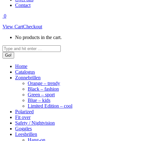
Contact
0
View Cart
Checkout
No products in the cart.
Search:
Home
Catalogus
Zonnebrillen
Orange – trendy
Black – fashion
Green – sport
Blue – kids
Limited Edition – cool
Polarized
Fit over
Safety / Nightvision
Goggles
Leesbrillen
Hang-on