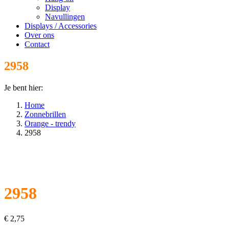
Display
Navullingen
Displays / Accessories
Over ons
Contact
2958
Je bent hier:
Home
Zonnebrillen
Orange - trendy
2958
2958
€
2,75