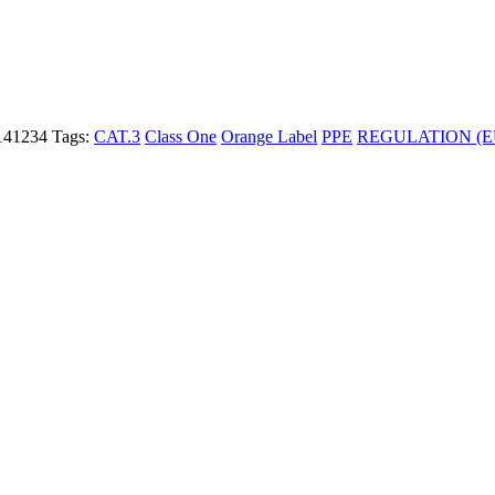
141234
Tags:
CAT.3
Class One
Orange Label
PPE
REGULATION (EU