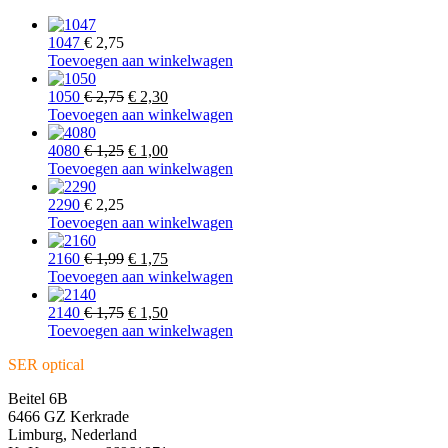
1047
€
2,75
Toevoegen aan winkelwagen
Oorspronkelijke
Huidige
1050
€
2,75
€
2,30
prijs
prijs
Toevoegen aan winkelwagen
was:
is:
€ 2,75.
Oorspronkelijke
€ 2,30.
Huidige
4080
€
1,25
€
1,00
prijs
prijs
Toevoegen aan winkelwagen
was:
is:
€ 1,25.
€ 1,00.
2290
€
2,25
Toevoegen aan winkelwagen
Oorspronkelijke
Huidige
2160
€
1,99
€
1,75
prijs
prijs
Toevoegen aan winkelwagen
was:
is:
€ 1,99.
Oorspronkelijke
€ 1,75.
Huidige
2140
€
1,75
€
1,50
prijs
prijs
Toevoegen aan winkelwagen
was:
is:
SER optical
€ 1,75.
€ 1,50.
Beitel 6B
6466 GZ Kerkrade
Limburg, Nederland