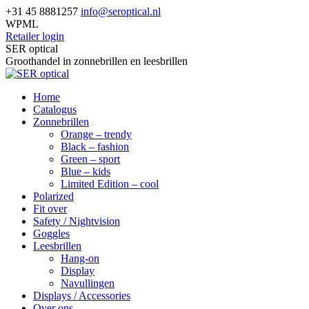
Skip
+31 45 8881257
info@seroptical.nl
to
WPML
content
Retailer login
Facebook
SER optical
page
Groothandel in zonnebrillen en leesbrillen
opens
in
Home
new
Catalogus
window
Zonnebrillen
Orange – trendy
Black – fashion
Green – sport
Blue – kids
Limited Edition – cool
Polarized
Fit over
Safety / Nightvision
Goggles
Leesbrillen
Hang-on
Display
Navullingen
Displays / Accessories
Over ons