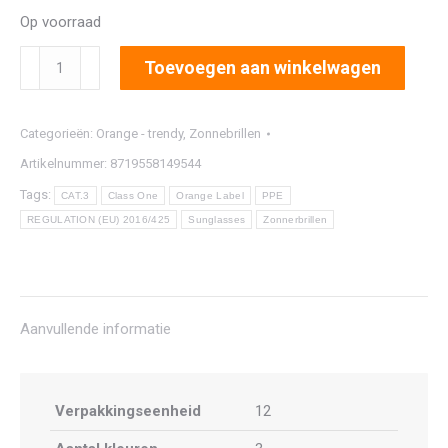
Op voorraad
2933
Toevoegen aan winkelwagen
aantal
Categorieën:
Orange - trendy
,
Zonnebrillen
Artikelnummer:
8719558149544
Tags:
CAT.3
Class One
Orange Label
PPE
REGULATION (EU) 2016/425
Sunglasses
Zonnerbrillen
Aanvullende informatie
Verpakkingseenheid
12