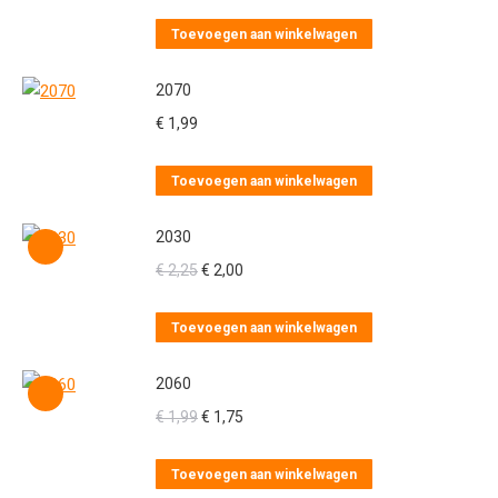
Toevoegen aan winkelwagen
2070
€
1,99
Toevoegen aan winkelwagen
2030
Oorspronkelijke
Huidige
€
2,25
€
2,00
prijs
prijs
was:
is:
Toevoegen aan winkelwagen
€ 2,25.
€ 2,00.
2060
Oorspronkelijke
Huidige
€
1,99
€
1,75
prijs
prijs
was:
is:
Toevoegen aan winkelwagen