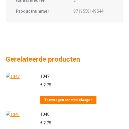
Aantal kleuren
3
Productnummer
8719558149544
Gerelateerde producten
1047
€
2,75
Toevoegen aan winkelwagen
1040
€
2,75